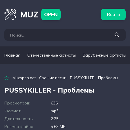
бежные артисты
Популярные подборки
MUZ
OPEN
Войти
Главная
Отечественные артисты
Зарубежные артисты
Muzopen.net
-
Свежие песни
- PUSSYKILLER - Проблемы
PUSSYKILLER - Проблемы
Просмотров:
636
Формат:
mp3
Длительность:
2:25
Размер файла:
5.63 MB