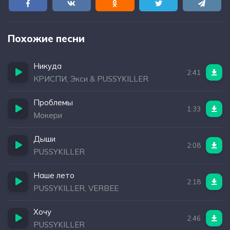
Похожие песни
Никуда
2:41
КРИСПИ, Экси & PUSSYKILLER
Проблемы
1:33
Мокери
Дыши
2:08
PUSSYKILLER
Наше лето
2:18
PUSSYKILLER, VERBEE
Хочу
2:46
PUSSYKILLER