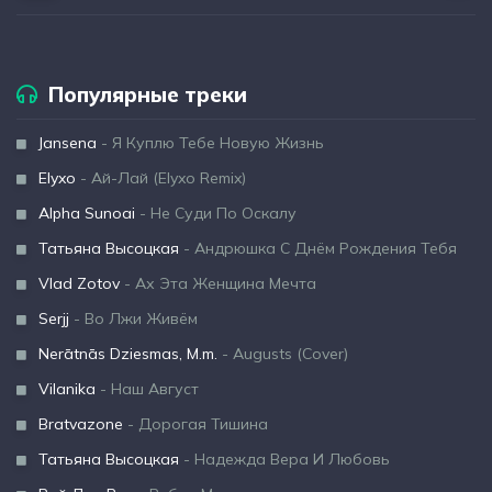
Популярные треки
Jansena
- Я Куплю Тебе Новую Жизнь
Elyxo
- Ай-Лай (Elyxo Remix)
Alpha Sunoai
- Не Суди По Оскалу
Татьяна Высоцкая
- Андрюшка С Днём Рождения Тебя
Vlad Zotov
- Ах Эта Женщина Мечта
Serjj
- Во Лжи Живём
Nerātnās Dziesmas, M.m.
- Augusts (Cover)
Vilanika
- Наш Август
Bratvazone
- Дорогая Тишина
Татьяна Высоцкая
- Надежда Вера И Любовь