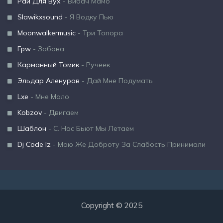
Рай Для Вух
- Вибач Мамо
Slawikxsound
- Я Водку Пью
Moonwalkermusic
- Три Топора
Fpw
- Забава
Карманный Томик
- Ручеек
Эльдар Аленуров
- Дай Мне Подумать
Lxe
- Мне Мало
Kobzov
- Двигаем
Шаблон
- С. Нас Бьют Мы Летаем
Dj Code Iz
- Мою Же Доброту За Слабость Принимали
Copyright © 2025