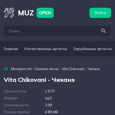
бежные артисты
Популярные подборки
MUZ
OPEN
Войти
Главная
Отечественные артисты
Зарубежные артисты
Muzopen.net
-
Свежие песни
- Vita Chikovani - Чиканэ
Vita Chikovani - Чиканэ
Просмотров:
1 573
Формат:
mp3
Длительность:
2:08
Размер файла:
4.88 MB