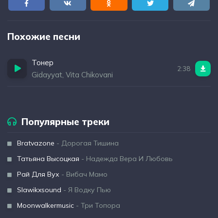
Похожие песни
Тонер
2:38
Gidayyat, Vita Chikovani
Популярные треки
Bratvazone
- Дорогая Тишина
Татьяна Высоцкая
- Надежда Вера И Любовь
Рай Для Вух
- Вибач Мамо
Slawikxsound
- Я Водку Пью
Moonwalkermusic
- Три Топора