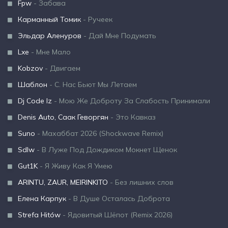
Fpw
- Забава
Карманный Томик
- Ручеек
Эльдар Аленуров
- Дай Мне Подумать
Lxe
- Мне Мало
Kobzov
- Двигаем
Шаблон
- С. Нас Бьют Мы Летаем
Dj Code Iz
- Мою Же Доброту За Слабость Принимали
Denis Auto, Саак Геворгян
- Это Кавказ
Suno
- Махаббат 2026 (Shockwave Remix)
Sdlw
- В Луже Под Дождиком Мокнет Щенок
Gut1K
- Я Живу Как Я Умею
ARINTU, ZAUR, MEIRINKITO
- Без лишних слов
Елена Карпук
- В Душе Осталась Доброта
Strefa Hitów
- Ядовитый Шёпот (Remix 2026)