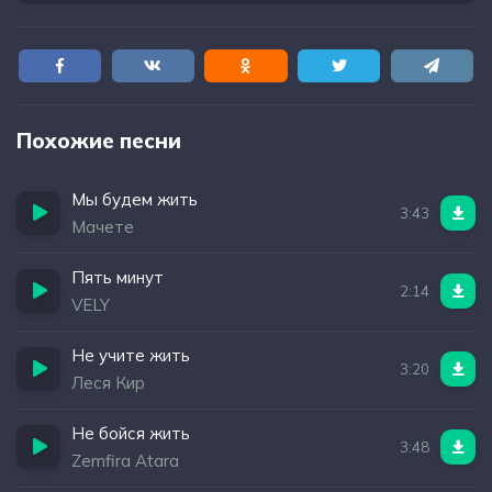
Похожие песни
Мы будем жить
3:43
Мачете
Пять минут
2:14
VELY
Не учите жить
3:20
Леся Кир
Не бойся жить
3:48
Zemfira Atara