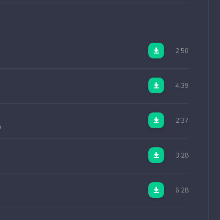
2:50
4:39
2:37
o
3:28
6:28