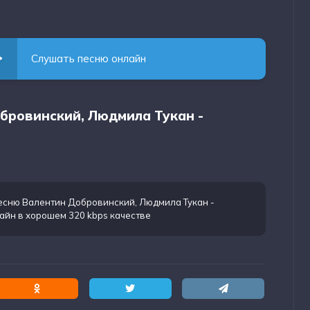
Слушать песню онлайн
обровинский, Людмила Тукан -
есню Валентин Добровинский, Людмила Тукан -
айн в хорошем 320 kbps качестве