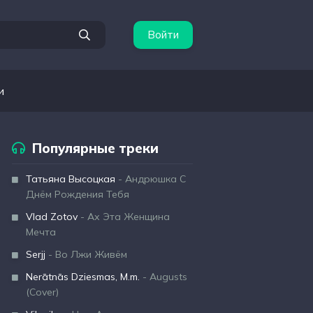
Войти
и
Популярные треки
Татьяна Высоцкая
- Андрюшка С
Днём Рождения Тебя
Vlad Zotov
- Ах Эта Женщина
Мечта
Serjj
- Во Лжи Живём
Nerātnās Dziesmas, M.m.
- Augusts
(Cover)