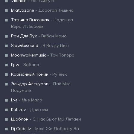
Vilanika
- Наш Август
Bratvazone
- Дорогая Тишина
Татьяна Высоцкая
- Надежда
Вера И Любовь
Рай Для Вух
- Вибач Мамо
Slawikxsound
- Я Водку Пью
Moonwalkermusic
- Три Топора
Fpw
- Забава
Карманный Томик
- Ручеек
Эльдар Аленуров
- Дай Мне
Подумать
Lxe
- Мне Мало
Kobzov
- Двигаем
Шаблон
- С. Нас Бьют Мы Летаем
Dj Code Iz
- Мою Же Доброту За