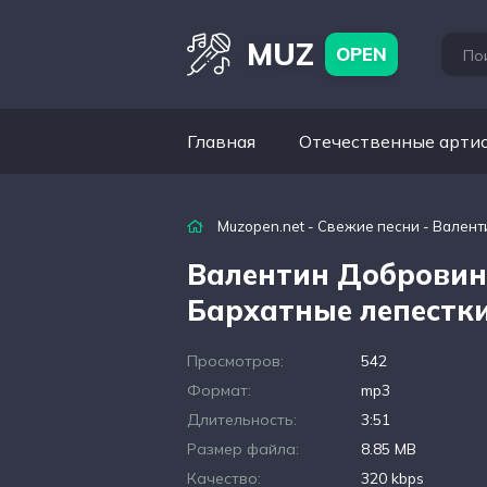
MUZ
OPEN
Главная
Отечественные арти
Muzopen.net
-
Свежие песни
- Валент
Валентин Добровин
Бархатные лепестк
Просмотров:
542
Формат:
mp3
Длительность:
3:51
Размер файла:
8.85 MB
Качество:
320 kbps