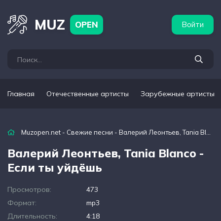
бежные артисты
Популярные подборки
MUZ
OPEN
Войти
Главная
Отечественные артисты
Зарубежные артисты
Muzopen.net
-
Свежие песни
- Валерий Леонтьев, Tania Blanco - Если ты уйдёшь
Валерий Леонтьев, Tania Blanco -
Если ты уйдёшь
Просмотров:
473
Формат:
mp3
Длительность:
4:18