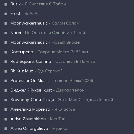
Rusik
- Я Счастлив С Тобой
Frost
- Si Ai Ai
Moonwalkersmusic
- Салам Салам
Narei
- Не Остаться Одной Из Теней
Moonwalkersmusic
- Новый Вираж
Костырева
- Сохрани Моего Ребёнка
Red Square, Corinna
- Останься В Памяти
Rb Kuz Muz
- Где Страна?
Professor On Music
- Tamam (Remix 2026)
Энджел Жуков, kust
- Двигай телом
Sowbaby, Свои Люди
- Этот Мир Сегодня Лишний
Анжелика Маркиза
- Я Счастье
Aidyn Zhumakhan
- Kun Tun
Alena Omargalieva
- Музико