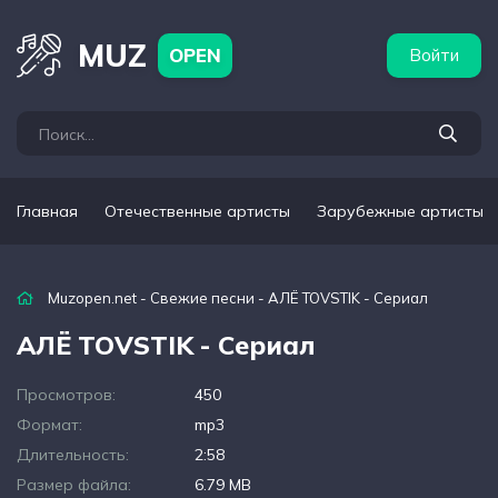
бежные артисты
Популярные подборки
MUZ
OPEN
Войти
Главная
Отечественные артисты
Зарубежные артисты
Muzopen.net
-
Свежие песни
- АЛЁ TOVSTIK - Сериал
АЛЁ TOVSTIK - Сериал
Просмотров:
450
Формат:
mp3
Длительность:
2:58
Размер файла:
6.79 MB