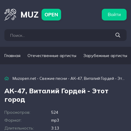
бежные артисты
Популярные подборки
MUZ
OPEN
Войти
Главная
Отечественные артисты
Зарубежные артисты
Muzopen.net
-
Свежие песни
- АК-47, Виталий Гордей - Этот город
АК-47, Виталий Гордей - Этот
город
Просмотров:
524
Формат:
mp3
Длительность:
3:13