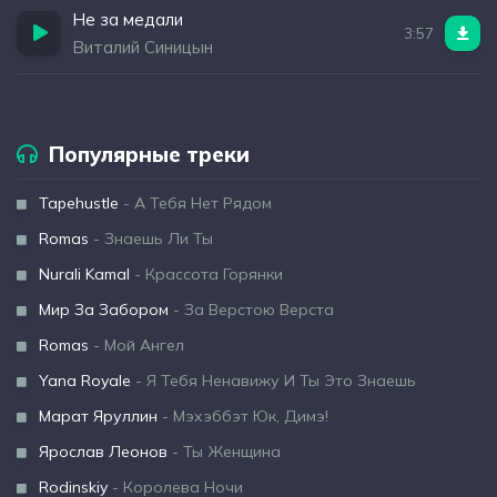
Не за медали
3:57
Виталий Синицын
Популярные треки
Tapehustle
- А Тебя Нет Рядом
Romas
- Знаешь Ли Ты
Nurali Kamal
- Крассота Горянки
Мир За Забором
- За Верстою Верста
Romas
- Мой Ангел
Yana Royale
- Я Тебя Ненавижу И Ты Это Знаешь
Марат Яруллин
- Мэхэббэт Юк, Димэ!
Ярослав Леонов
- Ты Женщина
Rodinskiy
- Королева Ночи