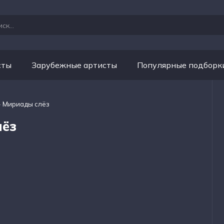
сты
Зарубежные артисты
Популярные подборк
- Мириады слёз
лёз