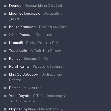
Keendy
- Позови Меня С Собой
Moonwalkersmusic
- Оставайся
Дома
Ильяс Хаджиев
- Последний Свет
Жека Ровный
- Бандитка
Hramoi8
- Бабки Решают Всё
Tapehustle
- А Тебя Нет Рядом
Romas
- Знаешь Ли Ты
Nurali Kamal
- Крассота Горянки
Мир За Забором
- За Верстою
Верста
Romas
- Мой Ангел
Yana Royale
- Я Тебя Ненавижу И
Ты Это Знаешь
Марат Яруллин
- Мэхэббэт Юк,