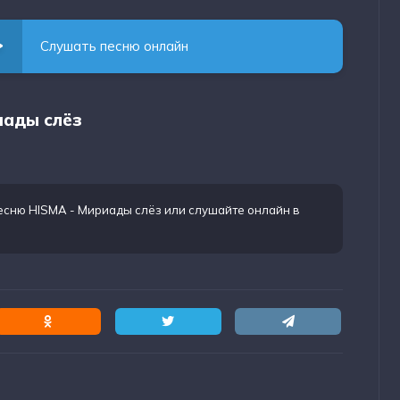
Слушать песню онлайн
иады слёз
песню HISMA - Мириады слёз
или слушайте онлайн в