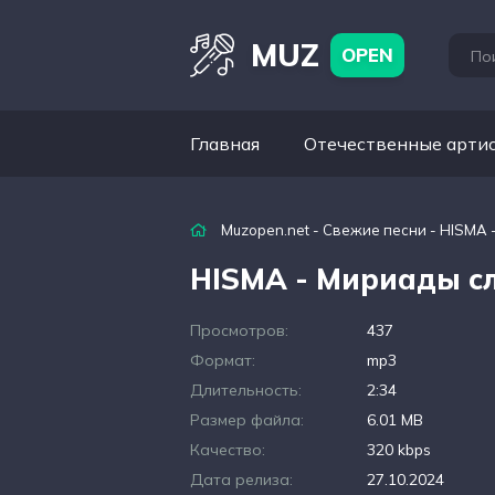
MUZ
OPEN
Главная
Отечественные арти
Muzopen.net
-
Свежие песни
- HISMA 
HISMA - Мириады с
Просмотров:
437
Формат:
mp3
Длительность:
2:34
Размер файла:
6.01 MB
Качество:
320 kbps
Дата релиза:
27.10.2024