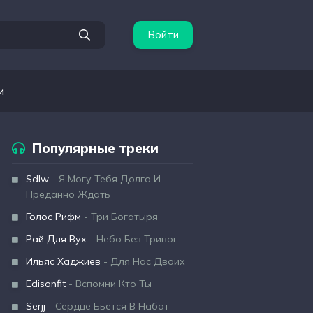
Войти
и
Популярные треки
Sdlw
- Я Могу Тебя Долго И
Преданно Ждать
Голос Рифм
- Три Богатыря
Рай Для Вух
- Небо Без Тривог
Ильяс Хаджиев
- Для Нас Двоих
Edisonfit
- Вспомни Кто Ты
Serjj
- Сердце Бьётся В Набат