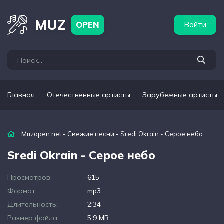
бежные артисты
Популярные подборки
MUZ
OPEN
Войти
Главная
Отечественные артисты
Зарубежные артисты
Muzopen.net
-
Свежие песни
- Sredi Okrain - Серое небо
Sredi Okrain - Серое небо
Просмотров:
615
Формат:
mp3
Длительность:
2:34
Размер файла:
5.9 MB