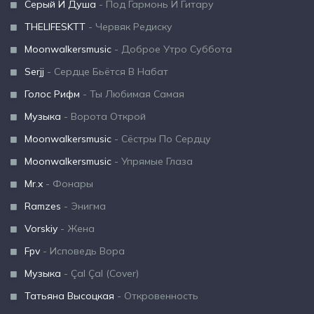
Серый И Душа
- Под Гармонь И Гитару
THELIFESKTT
- Червяк Редиску
Moonwalkersmusic
- Доброе Утро Суббота
Serjj
- Сердце Бьётся В Набат
Голос Рифм
- Ты Любимая Самая
Музыка
- Ворота Открой
Moonwalkersmusic
- Сёстры По Сердцу
Moonwalkersmusic
- Упрямые Глаза
Mr.x
- Фонары
Ramzes
- Энигма
Vorskiy
- Жена
Fpv
- Исповедь Вора
Музыка
- Çal Çal (Cover)
Татьяна Высоцкая
- Откровенность