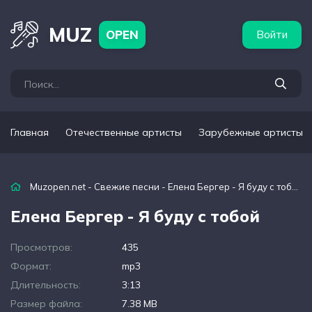
бежные артисты
Популярные подборки
MUZ
OPEN
Войти
Главная
Отечественные артисты
Зарубежные артисты
Muzopen.net
-
Свежие песни
- Елена Бергер - Я буду с тобой
Елена Бергер - Я буду с тобой
Просмотров:
435
Формат:
mp3
Длительность:
3:13
Размер файла:
7.38 MB