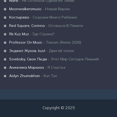
Narei
- Не Остаться Одной Из Теней
Moonwalkersmusic
- Новый Вираж
Костырева
- Сохрани Моего Ребёнка
Red Square, Corinna
- Останься В Памяти
Rb Kuz Muz
- Где Страна?
Professor On Music
- Tamam (Remix 2026)
Энджел Жуков, kust
- Двигай телом
Sowbaby, Свои Люди
- Этот Мир Сегодня Лишний
Анжелика Маркиза
- Я Счастье
Aidyn Zhumakhan
- Kun Tun
Copyright © 2025