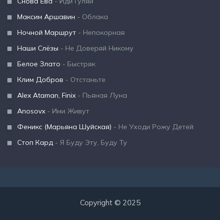
Снова Ева
- Иди Гуляй
Максим Аршавин
- Облака
Ночной Маршрут
- Непокорная
Наши Слёзы
- Не Доверяй Никому
Белое Злато
- Быстряк
Клим Добров
- Отстаньте
Alex Ataman, Finix
- Пьяная Луна
Anosovx
- Ими Живут
Феникс (Марьяна Шуйская)
- Не Уходи Рожу Детей
Стоп Кард
- Я Буду Эту, Буду Ту
Copyright © 2025