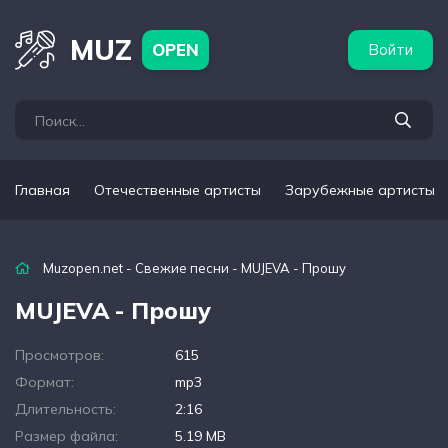
бежные артисты
Популярные подборки
MUZ
OPEN
Войти
Главная
Отечественные артисты
Зарубежные артисты
Muzopen.net
-
Свежие песни
- MUJEVA - Прошу
MUJEVA - Прошу
Просмотров:
615
Формат:
mp3
Длительность:
2:16
Размер файла:
5.19 MB