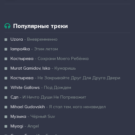
Популярные треки
Uzora
- Вневремменно
lampa4ka
- Этим летом
Костырева
- Сохрани Моего Ребёнка
Murat Gamidov, Isko
- Кумаришь
Костырева
- Не Закрывайте Друг Для Друга Двери
White Gallows
- Под Дождем
Сдп
- И Ничто Души Не Потревожит
Mihael Gudovskih
- Я стал тем, кого ненавидел
Музыка
- Чёрный Suv
Miyagi
- Angel