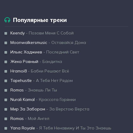
Популярные треки
Keendy
- Позови Меня С Собой
Moonwalkersmusic
- Оставайся Дома
Ильяс Хаджиев
- Последний Свет
Жека Ровный
- Бандитка
Hramoi8
- Бабки Решают Всё
Tapehustle
- А Тебя Нет Рядом
Romas
- Знаешь Ли Ты
Nurali Kamal
- Крассота Горянки
Мир За Забором
- За Верстою Верста
Romas
- Мой Ангел
Yana Royale
- Я Тебя Ненавижу И Ты Это Знаешь