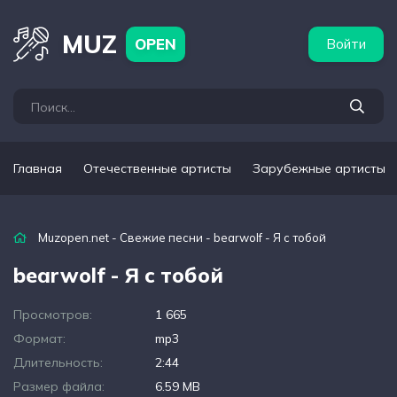
бежные артисты
Популярные подборки
MUZ
OPEN
Войти
Главная
Отечественные артисты
Зарубежные артисты
Muzopen.net
-
Свежие песни
- bearwolf - Я с тобой
bearwolf - Я с тобой
Просмотров:
1 665
Формат:
mp3
Длительность:
2:44
Размер файла:
6.59 MB