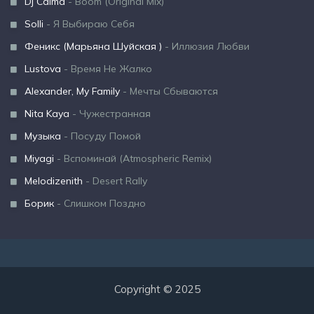
Dj Calma
- Boom (Original Mix)
Solli
- Я Выбираю Себя
Феникс (Марьяна Шуйская )
- Иллюзия Любви
Lustova
- Время Не Жалко
Alexander, My Family
- Мечты Сбываются
Nita Kaya
- Чужестранная
Музыка
- Посуду Помой
Miyagi
- Вспоминай (Atmospheric Remix)
Melodizenith
- Desert Rally
Борик
- Слишком Поздно
Copyright © 2025