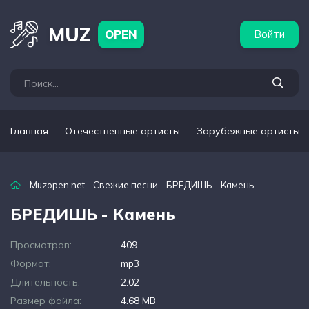
бежные артисты
Популярные подборки
MUZ
OPEN
Войти
Главная
Отечественные артисты
Зарубежные артисты
Muzopen.net
-
Свежие песни
- БРЕДИШЬ - Камень
БРЕДИШЬ - Камень
Просмотров:
409
Формат:
mp3
Длительность:
2:02
Размер файла:
4.68 MB