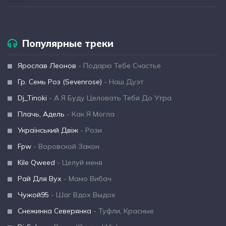
Популярные треки
Ярослав Леонов
- Подарю Тебе Счастье
Гр. Семь Роз (Sevenrose)
- Наш Дуэт
Dj_Tinoki
- А Я Буду Целовать Тебя До Утра
Плачь, Адель
- Как Я Могла
Український Двіж
- Рози
Fpw
- Воровской Закон
Kile Qweed
- Целуй меня
Рай Для Вух
- Мамо Вибач
Чужой95
- Шаг Вдох Выдох
Снежинка Северянка
- Туфли, Красные