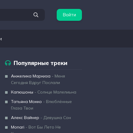
Войти
и
Популярные треки
Анжелика Маркиза
- Меня
Сегодня Вдруг Послали
Капюшоны
- Солнце Малелиьна
Татьяна Мокко
- Влюблённые
Глаза Твои
Алекс Вайнер
- Девушка Сон
Monari
- Вот Бы Лето Не