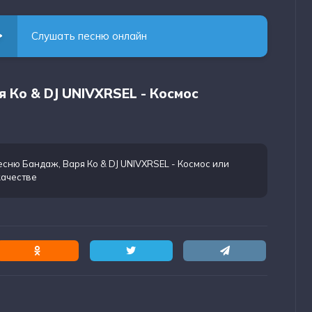
Слушать песню онлайн
я Ко & DJ UNIVXRSEL - Космос
есню Бандаж, Варя Ко & DJ UNIVXRSEL - Космос
или
качестве