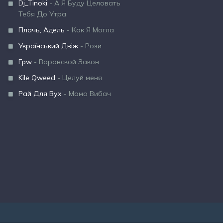
Dj_Tinoki
- А Я Буду Целовать
Тебя До Утра
Плачь, Адель
- Как Я Могла
Український Двіж
- Рози
Fpw
- Воровской Закон
Kile Qweed
- Целуй меня
Рай Для Вух
- Мамо Вибач