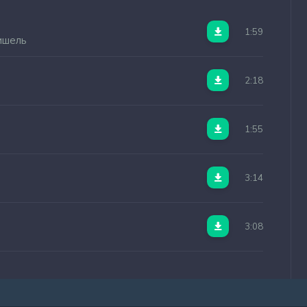
1:59
ишель
2:18
1:55
3:14
3:08