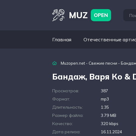
MUZ
OPEN
Главная
Отечественные арти
Muzopen.net
-
Свежие песни
- Бандаж,
Бандаж, Варя Ко & 
Просмотров:
387
Формат:
mp3
Длительность:
1:35
Размер файла:
3.79 MB
Качество:
320 kbps
Дата релиза:
16.11.2024