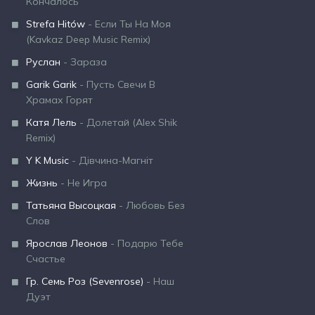
Кончалось
Strefa Hitów
- Если Ты На Моя
(Kavkaz Deep Music Remix)
Руслан
- Зараза
Garik Garik
- Пусть Свечи В
Храмах Горят
Катя Лель
- Долетай (Alex Shik
Remix)
Y K Music
- Дівчина-Магніт
Жизнь
- Не Игра
Татьяна Высоцкая
- Любовь Без
Слов
Ярослав Леонов
- Подарю Тебе
Счастье
Гр. Семь Роз (Sevenrose)
- Наш
Дуэт