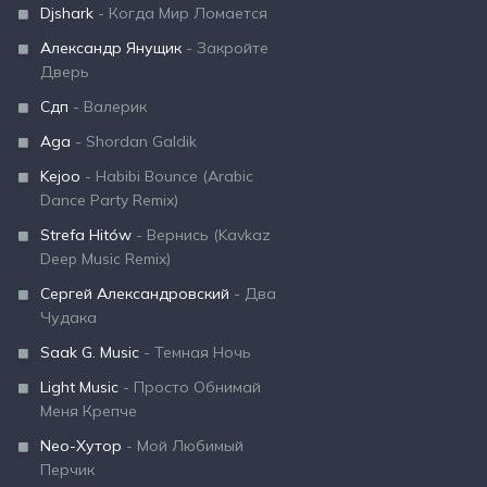
Djshark
- Когда Мир Ломается
Александр Янущик
- Закройте
Дверь
Сдп
- Валерик
Aga
- Shordan Galdik
Kejoo
- Habibi Bounce (Arabic
Dance Party Remix)
Strefa Hitów
- Вернись (Kavkaz
Deep Music Remix)
Сергей Александровский
- Два
Чудака
Saak G. Music
- Темная Ночь
Light Music
- Просто Обнимай
Меня Крепче
Neo-Хутор
- Мой Любимый
Перчик