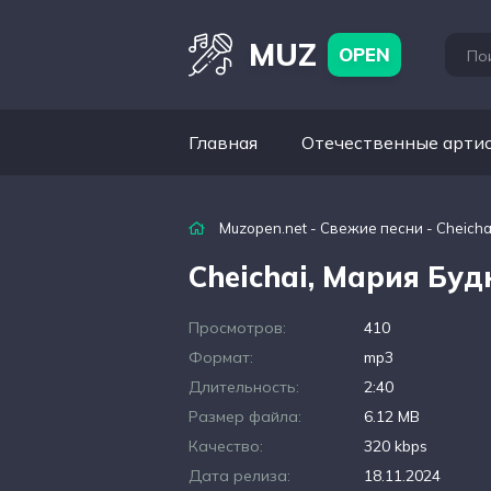
MUZ
OPEN
Главная
Отечественные арти
Muzopen.net
-
Свежие песни
- Cheich
Cheichai, Мария Бу
Просмотров:
410
Формат:
mp3
Длительность:
2:40
Размер файла:
6.12 MB
Качество:
320 kbps
Дата релиза:
18.11.2024