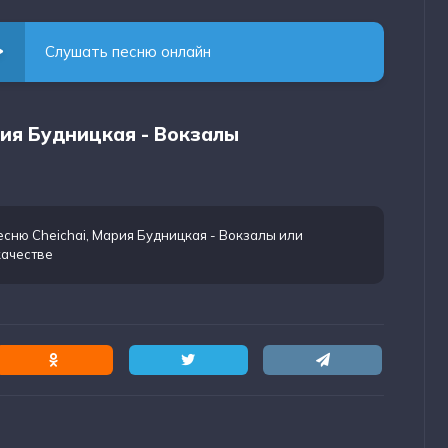
Слушать песню онлайн
ария Будницкая - Вокзалы
есню Cheichai, Мария Будницкая - Вокзалы
или
качестве