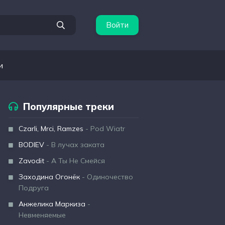
Войти
и
Популярные треки
Czarli, Mrci, Ramzes
- Pod Wiatr
BODIEV
- В лучах заката
Zavodit
- А Ты Не Смейся
Заходина Огонёк
- Одиночество
Подруга
Анжелика Маркиза
-
Невменяемые