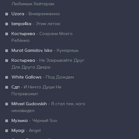
Любимым Хейтерам
Uzora
- Вневремменно
lampa4ka
- Этим летом
Костырева
- Сохрани Моего
Ребёнка
Murat Gamidov, Isko
- Кумаришь
Костырева
- Не Закрывайте Друг
Для Друга Двери
White Gallows
- Под Дождем
Сдп
- И Ничто Души Не
Потревожит
Mihael Gudovskih
- Я стал тем, кого
ненавидел
Музыка
- Чёрный Suv
Miyagi
- Angel