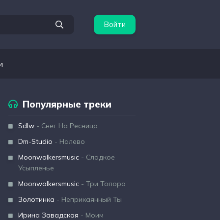
Войти
и
Популярные треки
Sdlw
- Снег На Ресница
Dm-Studio
- Налево
Moonwalkersmusic
- Сладкое
Усыпленье
Moonwalkersmusic
- Три Топора
Золотинка
- Неприкаянный Ты
Ирина Завадская
- Моим