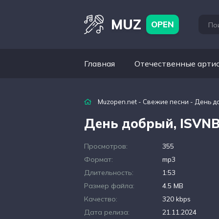
MUZ
OPEN
Главная
Отечественные арти
Muzopen.net
-
Свежие песни
- День до
День добрый, ISVNBI
Просмотров:
355
Формат:
mp3
Длительность:
1:53
Размер файла:
4.5 MB
Качество:
320 kbps
Дата релиза:
21.11.2024