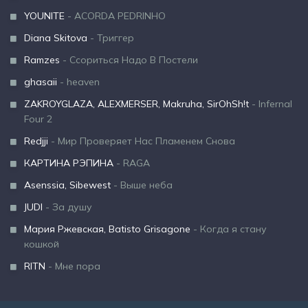
YOUNITE
- ACORDA PEDRINHO
Diana Skitova
- Триггер
Ramzes
- Ссориться Надо В Постели
ghasaii
- heaven
ZAKROYGLAZA, ALEXMERSER, Makruha, SirOhSh!t
- Infernal
Four 2
Redjji
- Мир Проверяет Нас Пламенем Снова
КАРТИНА РЭПИНА
- RAGA
Asenssia, Sibewest
- Выше неба
JUDI
- За душу
Мария Ржевская, Batisto Grisagone
- Когда я стану
кошкой
RITN
- Мне пора