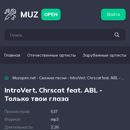
бежные артисты
Популярные подборки
MUZ
OPEN
Войти
Главная
Отечественные артисты
Зарубежные артисты
Muzopen.net
-
Свежие песни
- IntroVert, Chrscat feat. ABL - Только твои глаза
IntroVert, Chrscat feat. ABL -
Только твои глаза
Просмотров:
537
Формат:
mp3
Длительность:
2:26