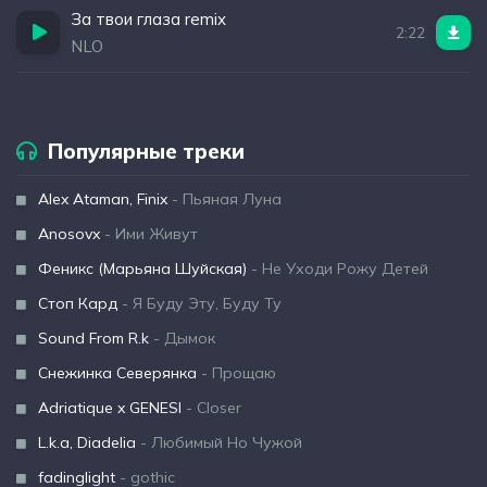
За твои глаза remix
2:22
NLO
Популярные треки
Alex Ataman, Finix
- Пьяная Луна
Anosovx
- Ими Живут
Феникс (Марьяна Шуйская)
- Не Уходи Рожу Детей
Стоп Кард
- Я Буду Эту, Буду Ту
Sound From R.k
- Дымок
Снежинка Северянка
- Прощаю
Adriatique x GENESI
- Closer
L.k.a, Diadelia
- Любимый Но Чужой
fadinglight
- gothic