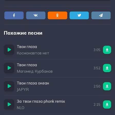
Похожие песни
Твои глаза
3:05
Космонавтов нет
Твои глаза
3:52
Магомед Курбанов
Твои глаза океан
2:50
JAPYR
За твои глаза phonk remix
2:15
NLO