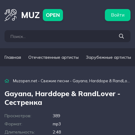
бежные артисты
Популярные подборки
MUZ
OPEN
Войти
Главная
Отечественные артисты
Зарубежные артисты
Muzopen.net
-
Свежие песни
- Gayana, Harddope & RandLover - Сестренка
Gayana, Harddope & RandLover -
Сестренка
Просмотров:
389
Формат:
mp3
Длительность:
2:48