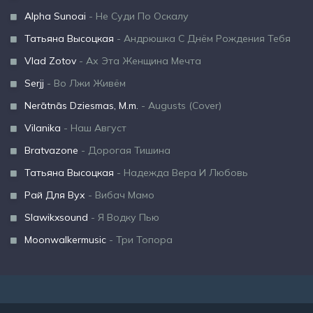
Alpha Sunoai
- Не Суди По Оскалу
Татьяна Высоцкая
- Андрюшка С Днём Рождения Тебя
Vlad Zotov
- Ах Эта Женщина Мечта
Serjj
- Во Лжи Живём
Nerātnās Dziesmas, M.m.
- Augusts (Cover)
Vilanika
- Наш Август
Bratvazone
- Дорогая Тишина
Татьяна Высоцкая
- Надежда Вера И Любовь
Рай Для Вух
- Вибач Мамо
Slawikxsound
- Я Водку Пью
Moonwalkermusic
- Три Топора