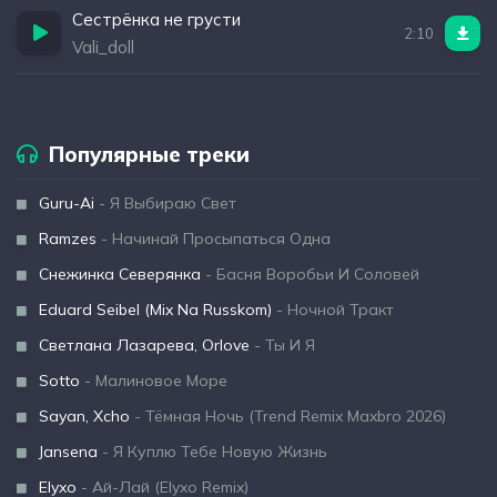
Сестрёнка не грусти
2:10
Vali_doll
Популярные треки
Guru-Ai
- Я Выбираю Свет
Ramzes
- Начинай Просыпаться Одна
Снежинка Северянка
- Басня Воробьи И Соловей
Eduard Seibel (Mix Na Russkom)
- Ночной Тракт
Светлана Лазарева, Orlove
- Ты И Я
Sotto
- Малиновое Море
Sayan, Xcho
- Тёмная Ночь (Trend Remix Maxbro 2026)
Jansena
- Я Куплю Тебе Новую Жизнь
Elyxo
- Ай-Лай (Elyxo Remix)