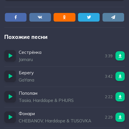
Похожие песни
Сестрёнка
3:39
Jamaru
Берегу
3:42
GaYana
Пополам
2:22
Tasiia, Harddope & PHURS
Фонари
2:29
CHEBANOV, Harddope & TUSOVKA