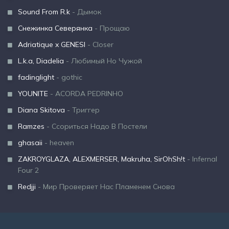
Sound From R.k
- Дымок
Снежинка Северянка
- Прощаю
Adriatique x GENESI
- Closer
L.k.a, Diadelia
- Любимый Но Чужой
fadinglight
- gothic
YOUNITE
- ACORDA PEDRINHO
Diana Skitova
- Триггер
Ramzes
- Ссориться Надо В Постели
ghasaii
- heaven
ZAKROYGLAZA, ALEXMERSER, Makruha, SirOhSh!t
- Infernal
Four 2
Redjji
- Мир Проверяет Нас Пламенем Снова