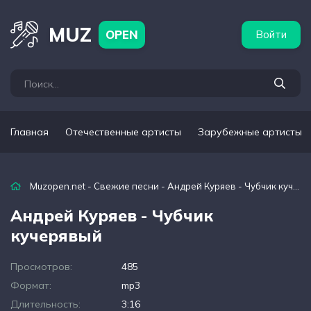
бежные артисты
Популярные подборки
MUZ
OPEN
Войти
Главная
Отечественные артисты
Зарубежные артисты
Muzopen.net
-
Свежие песни
- Андрей Куряев - Чубчик кучерявый
Андрей Куряев - Чубчик
кучерявый
Просмотров:
485
Формат:
mp3
Длительность:
3:16