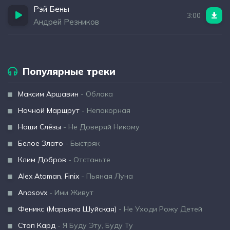
Рэй Бены
3:00
Андрей Резников
Популярные треки
Максим Аршавин
- Облака
Ночной Маршрут
- Непокорная
Наши Слёзы
- Не Доверяй Никому
Белое Злато
- Быстряк
Клим Добров
- Отстаньте
Alex Ataman, Finix
- Пьяная Луна
Anosovx
- Ими Живут
Феникс (Марьяна Шуйская)
- Не Уходи Рожу Детей
Стоп Кард
- Я Буду Эту, Буду Ту