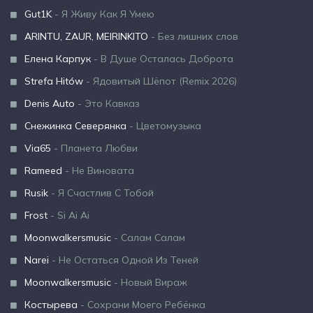
Gut1K
- Я Живу Как Я Умею
ARINTU, ZAUR, MEIRINKITO
- Без лишних слов
Елена Карпук
- В Душе Осталась Доброта
Strefa Hitów
- Ядовитый Шёпот (Remix 2026)
Denis Auto
- Это Кавказ
Снежинка Северянка
- Цветомузыка
Via65
- Планета Любви
Rameed
- Не Виновата
Rusik
- Я Счастлив С Тобой
Frost
- Si Ai Ai
Moonwalkersmusic
- Салам Салам
Narei
- Не Остаться Одной Из Теней
Moonwalkersmusic
- Новый Вираж
Костырева
- Сохрани Моего Ребёнка