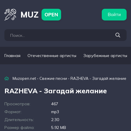
бежные артисты
Популярные подборки
MUZ
OPEN
Войти
Главная
Отечественные артисты
Зарубежные артисты
Muzopen.net
-
Свежие песни
- RAZHEVA - Загадай желание
RAZHEVA - Загадай желание
Просмотров:
467
Формат:
mp3
Длительность:
2:30
Размер файла:
5.92 MB