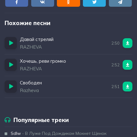
Похожие песни
Давай стреляй
2:50
RAZHEVA
Хочешь, реви громко
2:52
RAZHEVA
Свободен
2:51
Razheva
Популярные треки
Sdlw
- В Луже Под Дождиком Мокнет Щенок