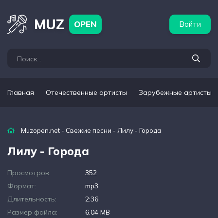
бежные артисты
Популярные подборки
MUZ
OPEN
Войти
Главная
Отечественные артисты
Зарубежные артисты
Muzopen.net
-
Свежие песни
- Лилу - Города
Лилу - Города
Просмотров:
352
Формат:
mp3
Длительность:
2:36
Размер файла:
6.04 MB