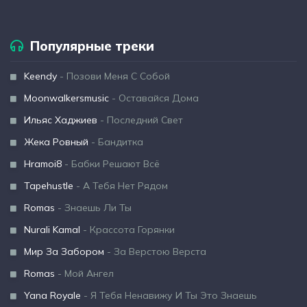
Популярные треки
Keendy
- Позови Меня С Собой
Moonwalkersmusic
- Оставайся Дома
Ильяс Хаджиев
- Последний Свет
Жека Ровный
- Бандитка
Hramoi8
- Бабки Решают Всё
Tapehustle
- А Тебя Нет Рядом
Romas
- Знаешь Ли Ты
Nurali Kamal
- Крассота Горянки
Мир За Забором
- За Верстою Верста
Romas
- Мой Ангел
Yana Royale
- Я Тебя Ненавижу И Ты Это Знаешь