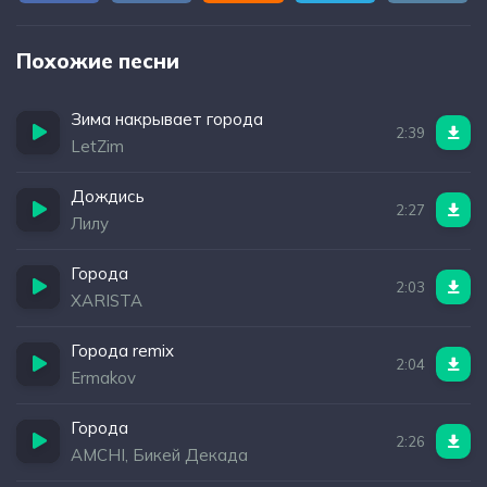
Похожие песни
Зима накрывает города
2:39
LetZim
Дождись
2:27
Лилу
Города
2:03
XARISTA
Города remix
2:04
Ermakov
Города
2:26
AMCHI, Бикей Декада