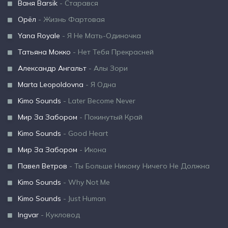
Ваня Barsik
- Старався
Орёл
- Жизнь Фартовая
Yana Royale
- Я Не Мать-Одиночка
Татьяна Мокко
- Нет Тебя Прекрасней
Александр Ангальт
- Алы Зори
Marta Leopoldovna
- Я Одна
Kimo Sounds
- Later Become Never
Мир За Забором
- Покинутый Край
Kimo Sounds
- Good Heart
Мир За Забором
- Икона
Павел Ветров
- Ты Больше Никому Ничего Не Должна
Kimo Sounds
- Why Not Me
Kimo Sounds
- Just Human
Ingvar
- Кукловод