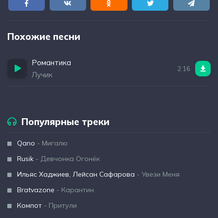
Похожие песни
Романтика
2:16
Лучик
Популярные треки
Qano
- Мигалю
Rusik
- Девчонка Огонёк
Ильяс Хаджиев, Лейсан Сафарова
- Увези Меня
Bratvazone
- Карантин
Компот
- Притули