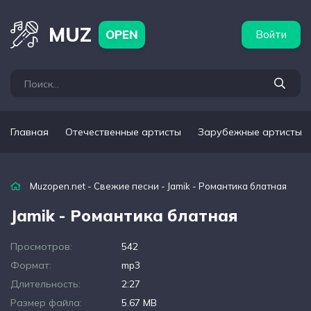
бежные артисты
Популярные подборки
MUZ
OPEN
Войти
Главная
Отечественные артисты
Зарубежные артисты
Muzopen.net
-
Свежие песни
- Jamik - Романтика блатная
Jamik - Романтика блатная
Просмотров:
542
Формат:
mp3
Длительность:
2:27
Размер файла:
5.67 MB