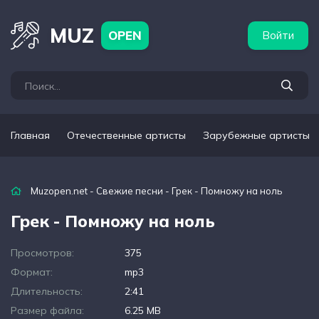
бежные артисты
Популярные подборки
MUZ
OPEN
Войти
Главная
Отечественные артисты
Зарубежные артисты
Muzopen.net
-
Свежие песни
- Грек - Помножу на ноль
Грек - Помножу на ноль
Просмотров:
375
Формат:
mp3
Длительность:
2:41
Размер файла:
6.25 MB