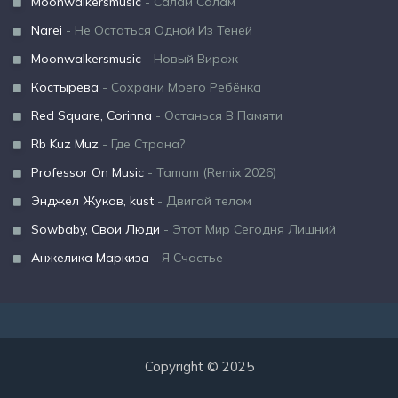
Moonwalkersmusic
- Салам Салам
Narei
- Не Остаться Одной Из Теней
Moonwalkersmusic
- Новый Вираж
Костырева
- Сохрани Моего Ребёнка
Red Square, Corinna
- Останься В Памяти
Rb Kuz Muz
- Где Страна?
Professor On Music
- Tamam (Remix 2026)
Энджел Жуков, kust
- Двигай телом
Sowbaby, Свои Люди
- Этот Мир Сегодня Лишний
Анжелика Маркиза
- Я Счастье
Copyright © 2025