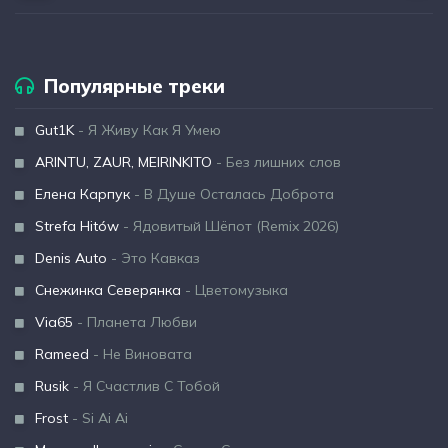
Популярные треки
Gut1K
- Я Живу Как Я Умею
ARINTU, ZAUR, MEIRINKITO
- Без лишних слов
Елена Карпук
- В Душе Осталась Доброта
Strefa Hitów
- Ядовитый Шёпот (Remix 2026)
Denis Auto
- Это Кавказ
Снежинка Северянка
- Цветомузыка
Via65
- Планета Любви
Rameed
- Не Виновата
Rusik
- Я Счастлив С Тобой
Frost
- Si Ai Ai