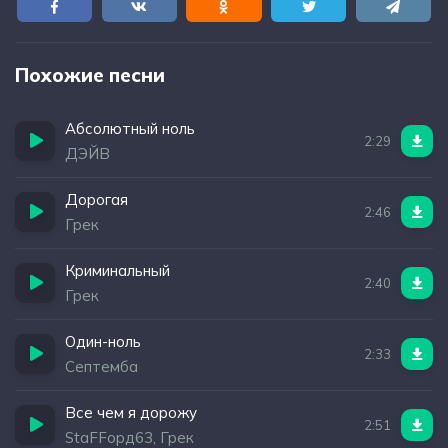
Похожие песни
Абсолютный ноль
2:29
ДЭЙВ
Дорогая
2:46
Грек
Криминальный
2:40
Грек
Один-ноль
2:33
Септемба
Все чем я дорожу
2:51
StaFFорд63, Грек