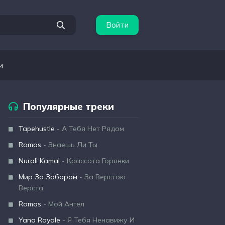
Войти
и
Популярные треки
Tapehustle
- А Тебя Нет Рядом
Romas
- Знаешь Ли Ты
Nurali Kamal
- Крассота Горянки
Мир За Забором
- За Верстою
Верста
Romas
- Мой Ангел
Yana Royale
- Я Тебя Ненавижу И