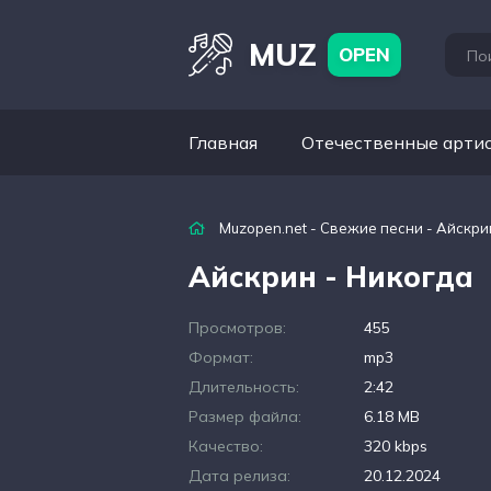
MUZ
OPEN
Главная
Отечественные арти
Muzopen.net
-
Свежие песни
- Айскри
Айскрин - Никогда
Просмотров:
455
Формат:
mp3
Длительность:
2:42
Размер файла:
6.18 MB
Качество:
320 kbps
Дата релиза:
20.12.2024