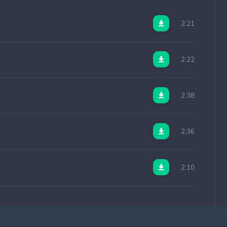
2:21
2:22
2:38
2:36
2:10