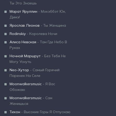
Ты Это Знаешь
Марат Яруллин
- Мэхэббэт Юк,
Димэ!
Ярослав Леонов
- Ты Женщина
Rodinskiy
- Королева Ночи
Алиса Невская
- Там Где Небо В
Руках
Ночной Маршрут
- Без Тебя Не
Могу Уснуть
Neo-Хутор
- Самый Горячий
Паренек На Селе
Moonwalkersmusic
- Я Вас
Обожаю
Moonwalkersmusic
- Сам
Женишься
Тихон
- Высокие Горы Я Отпускаю