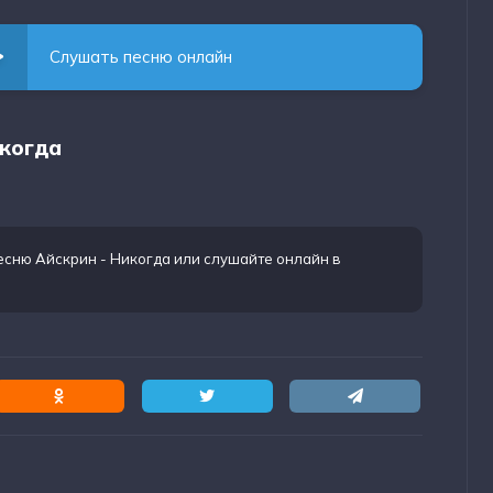
Слушать песню онлайн
икогда
есню Айскрин - Никогда
или слушайте онлайн в