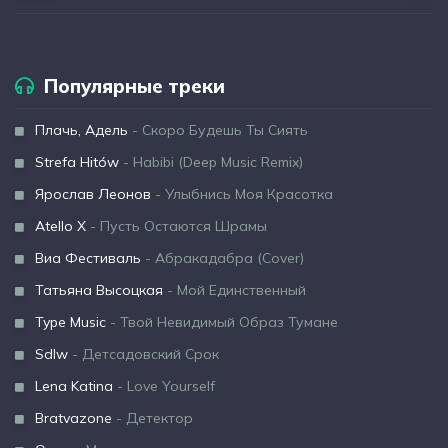
Популярные треки
Плачь, Адель
- Скоро Будешь Ты Сиять
Strefa Hitów
- Habibi (Deep Music Remix)
Ярослав Леонов
- Улыбнись Моя Красотка
Atello X
- Пусть Остаются Шрамы
Виа Фестиваль
- Абракадабра (Cover)
Татьяна Высоцкая
- Мой Единственный
Type Music
- Твой Невидимый Образ Тумане
Sdlw
- Детсадовский Срок
Lena Katina
- Love Yourself
Bratvazone
- Детектор