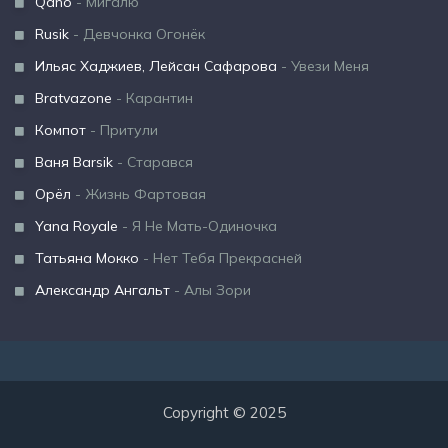
Qano
- Мигалю
Rusik
- Девчонка Огонёк
Ильяс Хаджиев, Лейсан Сафарова
- Увези Меня
Bratvazone
- Карантин
Компот
- Притули
Ваня Barsik
- Старався
Орёл
- Жизнь Фартовая
Yana Royale
- Я Не Мать-Одиночка
Татьяна Мокко
- Нет Тебя Прекрасней
Александр Ангальт
- Алы Зори
Copyright © 2025