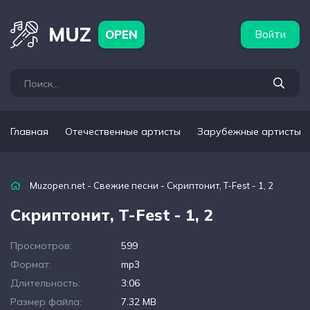
бежные артисты
Популярные подборки
MUZ
OPEN
Войти
Главная
Отечественные артисты
Зарубежные артисты
Muzopen.net
-
Свежие песни
- Скриптонит, T-Fest - 1, 2
Скриптонит, T-Fest - 1, 2
Просмотров:
599
Формат:
mp3
Длительность:
3:06
Размер файла:
7.32 MB