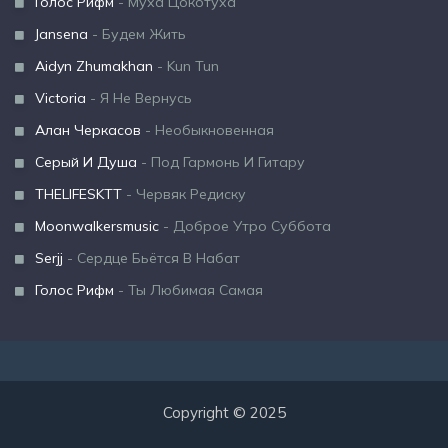
Голос Рифм
- Муха Цокотуха
Jansena
- Будем Жить
Aidyn Zhumakhan
- Kun Tun
Victoria
- Я Не Вернусь
Алан Черкасов
- Необыкновенная
Серый И Душа
- Под Гармонь И Гитару
THELIFESKTT
- Червяк Редиску
Moonwalkersmusic
- Доброе Утро Суббота
Serjj
- Сердце Бьётся В Набат
Голос Рифм
- Ты Любимая Самая
Copyright © 2025