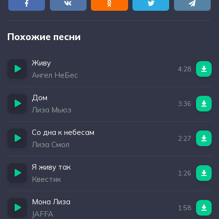
Похожие песни
Живу
4:28
Ангел НеБес
Дом
3:36
Лиза Мьюз
Со дна к небесам
2:27
Лиза Смол
Я живу так
1:26
Квестик
Мона Лиза
1:58
JAFFA