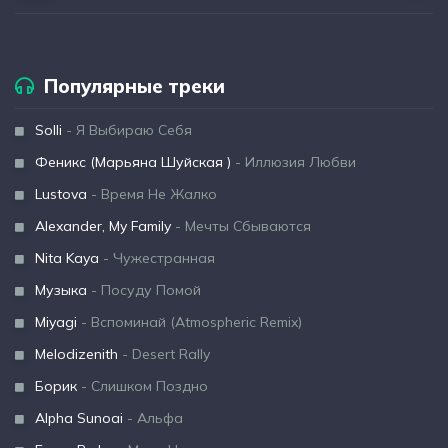
Популярные треки
Solli
- Я Выбираю Себя
Феникс (Марьяна Шуйская )
- Иллюзия Любви
Lustova
- Время Не Жалко
Alexander, My Family
- Мечты Сбываются
Nita Kaya
- Чужестранная
Музыка
- Посуду Помой
Miyagi
- Вспоминай (Atmospheric Remix)
Melodizenith
- Desert Rally
Борик
- Слишком Поздно
Alpha Sunoai
- Альфа