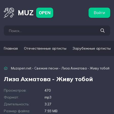
бежные артисты
Популярные подборки
MUZ
OPEN
Войти
Главная
Отечественные артисты
Зарубежные артисты
Muzopen.net
-
Свежие песни
- Лиза Ахматова - Живу тобой
Лиза Ахматова - Живу тобой
Просмотров:
470
Формат:
mp3
Длительность:
3:27
Размер файла:
7.93 MB