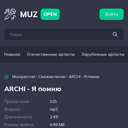
бежные артисты
Популярные подборки
MUZ
OPEN
Войти
Главная
Отечественные артисты
Зарубежные артисты
Muzopen.net
-
Свежие песни
- ARCHI - Я помню
ARCHI - Я помню
Просмотров:
525
Формат:
mp3
Длительность:
2:49
Размер файла:
6.48 MB