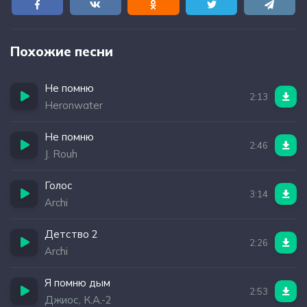
Похожие песни
Не помню
2:13
Heronwater
Не помню
2:46
J. Rouh
Голос
3:14
Archi
Детство 2
2:26
Archi
Я помню дым
2:53
Джиос, К.А.-2