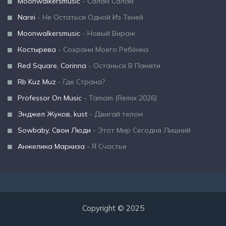
Moonwalkersmusic
- Салам Салам
Narei
- Не Остаться Одной Из Теней
Moonwalkersmusic
- Новый Вираж
Костырева
- Сохрани Моего Ребёнка
Red Square, Corinna
- Останься В Памяти
Rb Kuz Muz
- Где Страна?
Professor On Music
- Tamam (Remix 2026)
Энджел Жуков, kust
- Двигай телом
Sowbaby, Свои Люди
- Этот Мир Сегодня Лишний
Анжелика Маркиза
- Я Счастье
Copyright © 2025