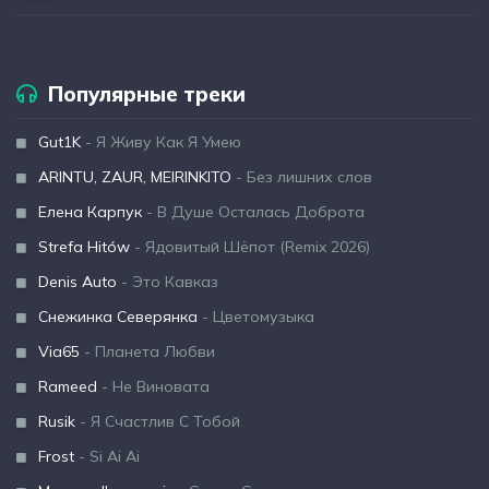
Популярные треки
Gut1K
- Я Живу Как Я Умею
ARINTU, ZAUR, MEIRINKITO
- Без лишних слов
Елена Карпук
- В Душе Осталась Доброта
Strefa Hitów
- Ядовитый Шёпот (Remix 2026)
Denis Auto
- Это Кавказ
Снежинка Северянка
- Цветомузыка
Via65
- Планета Любви
Rameed
- Не Виновата
Rusik
- Я Счастлив С Тобой
Frost
- Si Ai Ai