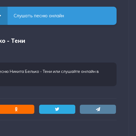
Слушать песню онлайн
о - Тени
есню Никита Белько - Тени
или слушайте онлайн в