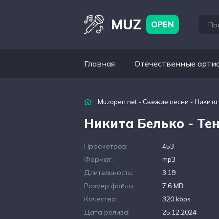
MUZ
OPEN
Главная
Отечественные арти
Muzopen.net
-
Свежие песни
- Никита 
Никита Белько - Те
Просмотров:
453
Формат:
mp3
Длительность:
3:19
Размер файла:
7.6 MB
Качество:
320 kbps
Дата релиза:
25.12.2024