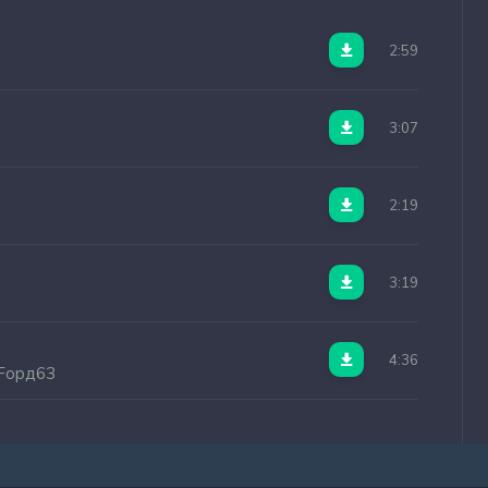
2:59
3:07
2:19
3:19
4:36
FFорд63