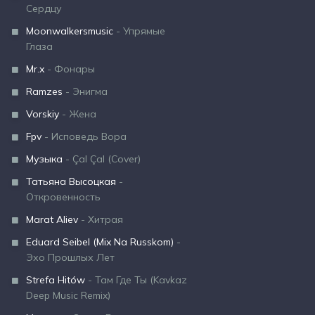
Сердцу
Moonwalkersmusic
- Упрямые
Глаза
Mr.x
- Фонары
Ramzes
- Энигма
Vorskiy
- Жена
Fpv
- Исповедь Вора
Музыка
- Çal Çal (Cover)
Татьяна Высоцкая
-
Откровенность
Marat Aliev
- Хитрая
Eduard Seibel (Mix Na Russkom)
-
Эхо Прошлых Лет
Strefa Hitów
- Там Где Ты (Kavkaz
Deep Music Remix)