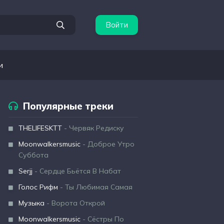
Войти
и
Популярные треки
THELIFESKTT
- Червяк Редиску
Moonwalkersmusic
- Доброе Утро
Суббота
Serjj
- Сердце Бьётся В Набат
Голос Рифм
- Ты Любимая Самая
Музыка
- Ворота Открой
Moonwalkersmusic
- Сёстры По