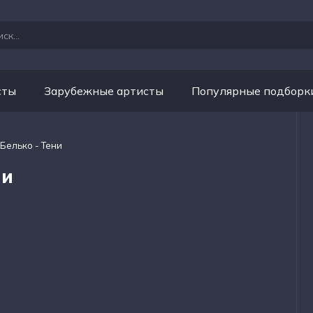
сты
Зарубежные артисты
Популярные подборк
Белько - Тени
ни