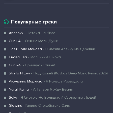
Популярные треки
Anosovx
- Натаха На Чиле
Guru-Ai
- Сияние Моей Души
Поэт Сола Монова
- Вывезли Алёнку Из Деревни
Снова Ева
- Мальчик-Ошибка
Guru-Ai
- Примчусь Птицей
Strefa Hitów
- Под Кожей (Kavkaz Deep Music Remix 2026)
Анжелика Маркиза
- Я Раньше Разводила
Nurali Kamal
- А Теперь Я Жду Весны
Sdlw
- Я Смотрю На Больших И Серьёзных Людей
Glowins
- Галина Спокойствие Силы