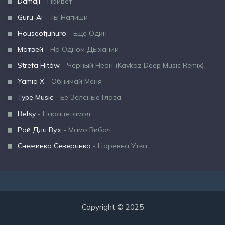
Damaji
- Привет
Guru-Ai
- Ты Напиши
Houseofjuhuro
- Ещё Один
Матвей
- На Одном Дыхании
Strefa Hitów
- Черный Неон (Kavkaz Deep Music Remix)
Yamia X
- Обнимай Меня
Type Music
- Её Зелёные Глаза
Betsy
- Парацетамол
Рай Для Вух
- Мамо Вибач
Снежинка Северянка
- Царевна Утка
Copyright © 2025