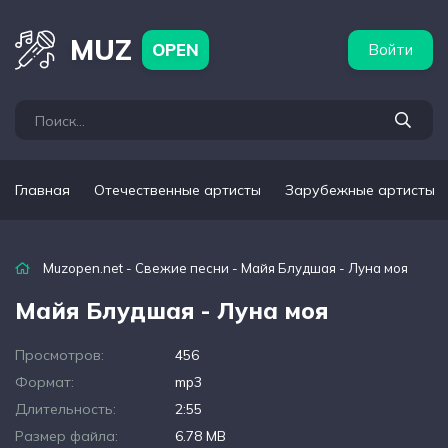
бежные артисты
Популярные подборки
MUZ
OPEN
Войти
Главная
Отечественные артисты
Зарубежные артисты
Muzopen.net
-
Свежие песни
- Майя Блудшая - Луна моя
Майя Блудшая - Луна моя
Просмотров:
456
Формат:
mp3
Длительность:
2:55
Размер файла:
6.78 MB