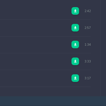
2:42
2:57
1:34
3:33
3:17