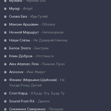
Музыка
- Чёрный Suv
Miyagi
- Angel
Снова Ева
- Иди Гуляй
Максим Аршавин
- Облака
Ночной Маршрут
- Непокорная
Наши Слёзы
- Не Доверяй Никому
Белое Злато
- Быстряк
Клим Добров
- Отстаньте
Alex Ataman, Finix
- Пьяная Луна
Anosovx
- Ими Живут
Феникс (Марьяна Шуйская)
- Не
Уходи Рожу Детей
Стоп Кард
- Я Буду Эту, Буду Ту
Sound From R.k
- Дымок
Снежинка Северянка
- Прощаю