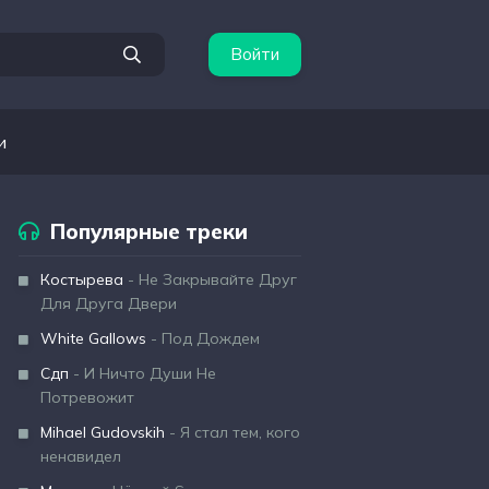
Войти
и
Популярные треки
Костырева
- Не Закрывайте Друг
Для Друга Двери
White Gallows
- Под Дождем
Сдп
- И Ничто Души Не
Потревожит
Mihael Gudovskih
- Я стал тем, кого
ненавидел