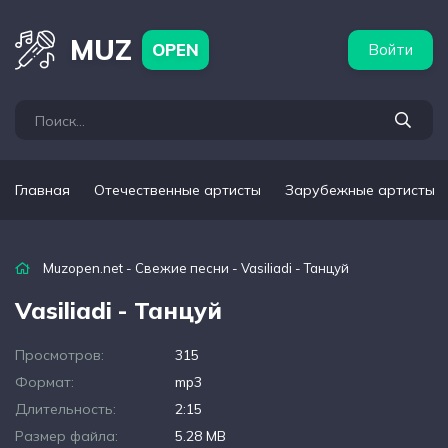
бежные артисты
Популярные подборки
MUZ
OPEN
Войти
Главная
Отечественные артисты
Зарубежные артисты
Muzopen.net
-
Свежие песни
- Vasiliadi - Танцуй
Vasiliadi - Танцуй
Просмотров:
315
Формат:
mp3
Длительность:
2:15
Размер файла:
5.28 MB