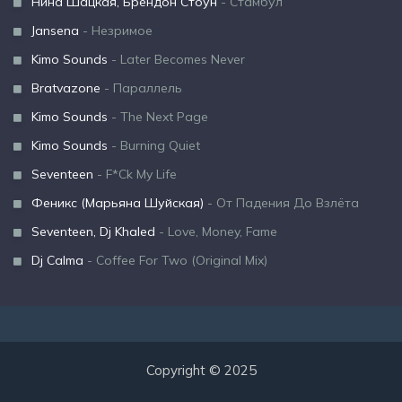
Нина Шацкая, Брендон Стоун
- Стамбул
Jansena
- Незримое
Kimo Sounds
- Later Becomes Never
Bratvazone
- Параллель
Kimo Sounds
- The Next Page
Kimo Sounds
- Burning Quiet
Seventeen
- F*Ck My Life
Феникс (Марьяна Шуйская)
- От Падения До Взлёта
Seventeen, Dj Khaled
- Love, Money, Fame
Dj Calma
- Coffee For Two (Original Mix)
Copyright © 2025