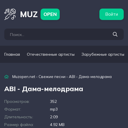
бежные артисты
Популярные подборки
MUZ
OPEN
Войти
Главная
Отечественные артисты
Зарубежные артисты
Muzopen.net
-
Свежие песни
- ABI - Дама-мелодрама
ABI - Дама-мелодрама
Просмотров:
352
Формат:
mp3
Длительность:
2:09
Размер файла:
4.92 MB