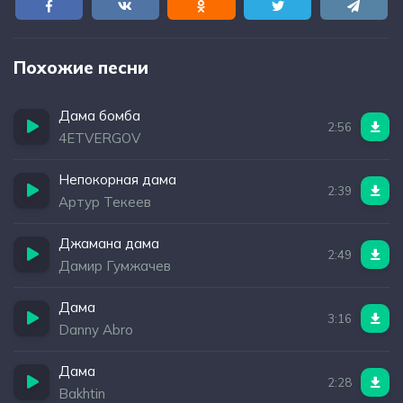
Похожие песни
Дама бомба
2:56
4ETVERGOV
Непокорная дама
2:39
Артур Текеев
Джамана дама
2:49
Дамир Гумжачев
Дама
3:16
Danny Abro
Дама
2:28
Bakhtin