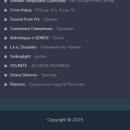
Феникс (Марьяна Шуйская)
- Не Уходи Рожу Детей
Стоп Кард
- Я Буду Эту, Буду Ту
Sound From R.k
- Дымок
Снежинка Северянка
- Прощаю
Adriatique x GENESI
- Closer
L.k.a, Diadelia
- Любимый Но Чужой
fadinglight
- gothic
YOUNITE
- ACORDA PEDRINHO
Diana Skitova
- Триггер
Ramzes
- Ссориться Надо В Постели
Copyright © 2025