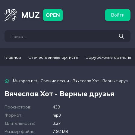
бежные артисты
Популярные подборки
MUZ
OPEN
Войти
Главная
Отечественные артисты
Зарубежные артисты
Muzopen.net
-
Свежие песни
- Вячеслав Хот - Верные друзья
Вячеслав Хот - Верные друзья
Просмотров:
439
Формат:
mp3
Длительность:
3:27
Размер файла:
7.92 MB