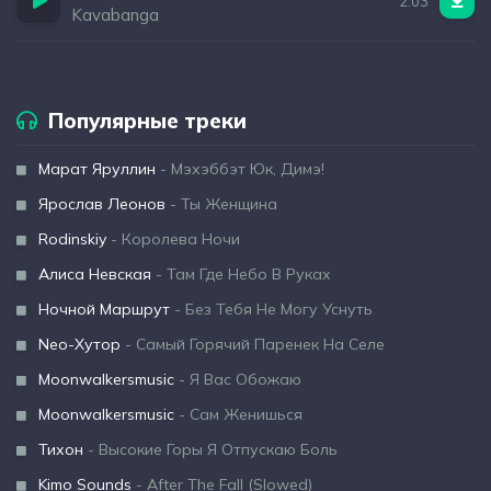
2:03
Kavabanga
Популярные треки
Марат Яруллин
- Мэхэббэт Юк, Димэ!
Ярослав Леонов
- Ты Женщина
Rodinskiy
- Королева Ночи
Алиса Невская
- Там Где Небо В Руках
Ночной Маршрут
- Без Тебя Не Могу Уснуть
Neo-Хутор
- Самый Горячий Паренек На Селе
Moonwalkersmusic
- Я Вас Обожаю
Moonwalkersmusic
- Сам Женишься
Тихон
- Высокие Горы Я Отпускаю Боль
Kimo Sounds
- After The Fall (Slowed)