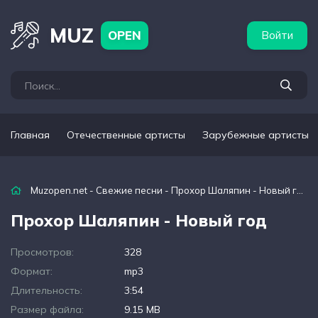
бежные артисты
Популярные подборки
MUZ
OPEN
Войти
Главная
Отечественные артисты
Зарубежные артисты
Muzopen.net
-
Свежие песни
- Прохор Шаляпин - Новый год
Прохор Шаляпин - Новый год
Просмотров:
328
Формат:
mp3
Длительность:
3:54
Размер файла:
9.15 MB