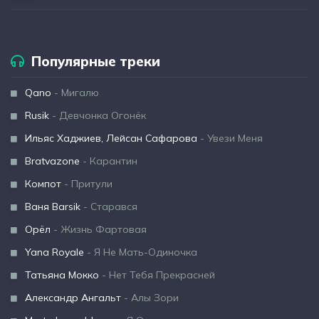
Популярные треки
Qano
- Мигалю
Rusik
- Девчонка Огонёк
Ильяс Хаджиев, Лейсан Сафарова
- Увези Меня
Bratvazone
- Карантин
Компот
- Притули
Ваня Barsik
- Старався
Орёл
- Жизнь Фартовая
Yana Royale
- Я Не Мать-Одиночка
Татьяна Мокко
- Нет Тебя Прекрасней
Александр Ангальт
- Алы Зори