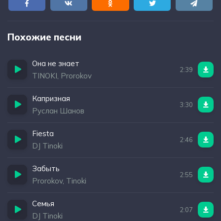
Похожие песни
Она не знает
2:39
TINOKI, Prorokov
Капризная
3:30
Руслан Шанов
Fiesta
2:46
DJ Tinoki
Забыть
2:55
Prorokov, Tinoki
Семья
2:07
DJ Tinoki