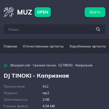
бежные артисты
Популярные подборки
MUZ
OPEN
Войти
Главная
Отечественные артисты
Зарубежные артисты
Muzopen.net
-
Свежие песни
- DJ TINOKI - Капризная
DJ TINOKI - Капризная
Просмотров:
412
Формат:
mp3
Длительность:
2:08
Размер файла:
4.94 MB