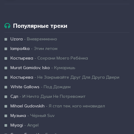
Популярные треки
Uzora
- Вневремменно
lampa4ka
- Этим летом
Костырева
- Сохрани Моего Ребёнка
Murat Gamidov, Isko
- Кумаришь
Костырева
- Не Закрывайте Друг Для Друга Двери
White Gallows
- Под Дождем
Сдп
- И Ничто Души Не Потревожит
Mihael Gudovskih
- Я стал тем, кого ненавидел
Музыка
- Чёрный Suv
Miyagi
- Angel