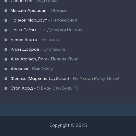
Снова Ева
- Иди Гуляй
Максим Аршавин
- Облака
Ночной Маршрут
- Непокорная
Наши Слёзы
- Не Доверяй Никому
Белое Злато
- Быстряк
Клим Добров
- Отстаньте
Alex Ataman, Finix
- Пьяная Луна
Anosovx
- Ими Живут
Феникс (Марьяна Шуйская)
- Не Уходи Рожу Детей
Стоп Кард
- Я Буду Эту, Буду Ту
Copyright © 2025