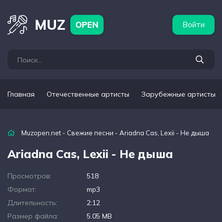
бежные артисты
Популярные подборки
MUZ
OPEN
Войти
Главная
Отечественные артисты
Зарубежные артисты
Muzopen.net
-
Свежие песни
- Ariadna Cas, Lexii - Не дыша
Ariadna Cas, Lexii - Не дыша
Просмотров:
518
Формат:
mp3
Длительность:
2:12
Размер файла:
5.05 MB