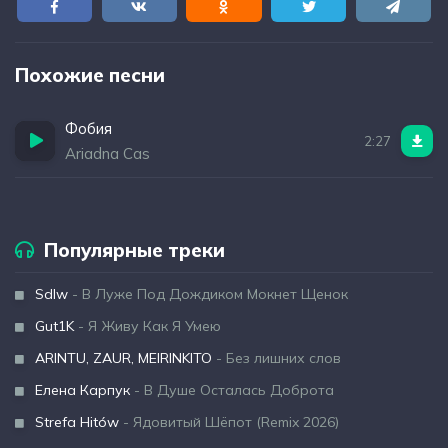
Похожие песни
Фобия
2:27
Ariadna Cas
Популярные треки
Sdlw
- В Луже Под Дождиком Мокнет Щенок
Gut1K
- Я Живу Как Я Умею
ARINTU, ZAUR, MEIRINKITO
- Без лишних слов
Елена Карпук
- В Душе Осталась Доброта
Strefa Hitów
- Ядовитый Шёпот (Remix 2026)