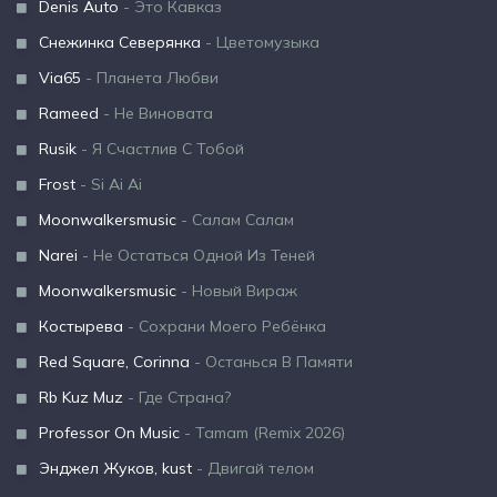
Denis Auto
- Это Кавказ
Снежинка Северянка
- Цветомузыка
Via65
- Планета Любви
Rameed
- Не Виновата
Rusik
- Я Счастлив С Тобой
Frost
- Si Ai Ai
Moonwalkersmusic
- Салам Салам
Narei
- Не Остаться Одной Из Теней
Moonwalkersmusic
- Новый Вираж
Костырева
- Сохрани Моего Ребёнка
Red Square, Corinna
- Останься В Памяти
Rb Kuz Muz
- Где Страна?
Professor On Music
- Tamam (Remix 2026)
Энджел Жуков, kust
- Двигай телом