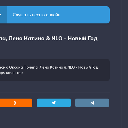
Слушать песню онлайн
па, Лена Катина & NLO - Новый Год
есню Оксана Почепа, Лена Катина & NLO - Новый Год
bps качестве