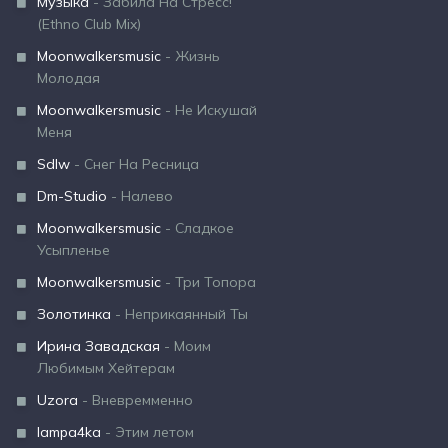
Музыка
- Забила На Стресс!
(Ethno Club Mix)
Moonwalkersmusic
- Жизнь
Молодая
Moonwalkersmusic
- Не Искушай
Меня
Sdlw
- Снег На Ресница
Dm-Studio
- Налево
Moonwalkersmusic
- Сладкое
Усыпленье
Moonwalkersmusic
- Три Топора
Золотинка
- Неприкаянный Ты
Ирина Завадская
- Моим
Любимым Хейтерам
Uzora
- Вневремменно
lampa4ka
- Этим летом