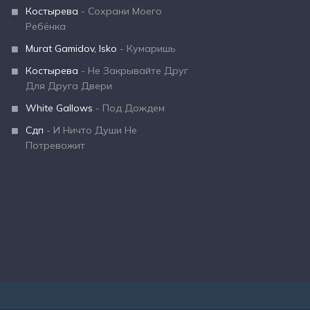
Костырева
- Сохрани Моего
Ребёнка
Murat Gamidov, Isko
- Кумаришь
Костырева
- Не Закрывайте Друг
Для Друга Двери
White Gallows
- Под Дождем
Сдп
- И Ничто Души Не
Потревожит