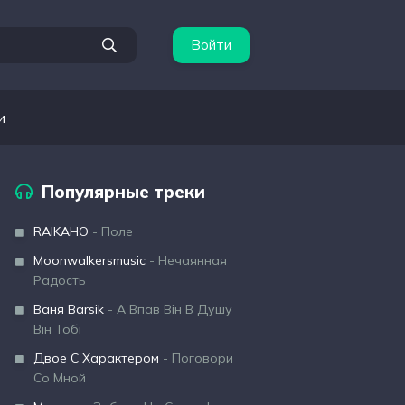
Войти
и
Популярные треки
RAIKAHO
- Поле
Moonwalkersmusic
- Нечаянная
Радость
Ваня Barsik
- А Впав Він В Душу
Він Тобі
Двое С Характером
- Поговори
Со Мной