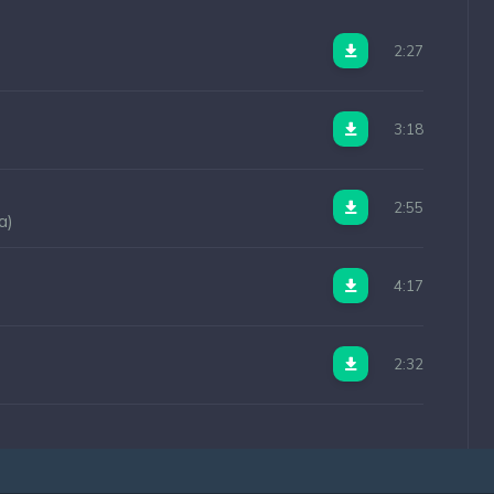
2:27
3:18
2:55
а)
4:17
2:32