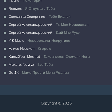
Tisshe
- Пока Горит
Ramzes
- Я Отпускаю Тебя
Снежинка Северянка
- Тебе Видней
Сергей Александровский
- Ты Мне Нравишься
Сергей Александровский
- Дай Мне Руку
Y K Music
- Наворожила-Накрутила
Алиса Невская
- Сгораю
Kamz0Ner, Mecinat
- Джамперам Сломали Ноги
Maxbro, Novryx
- Без Тебя
Gut1K
- Мама Прости Меня Родная
Copyright © 2025