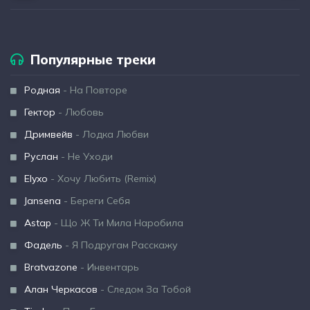
Популярные треки
Родная
- На Повторе
Гектор
- Любовь
Дримвейв
- Лодка Любви
Руслан
- Не Уходи
Elyxo
- Хочу Любить (Remix)
Jansena
- Береги Себя
Astap
- Що Ж Ти Мила Наробила
Фадель
- Я Подругам Расскажу
Bratvazone
- Инвентарь
Алан Черкасов
- Следом За Тобой