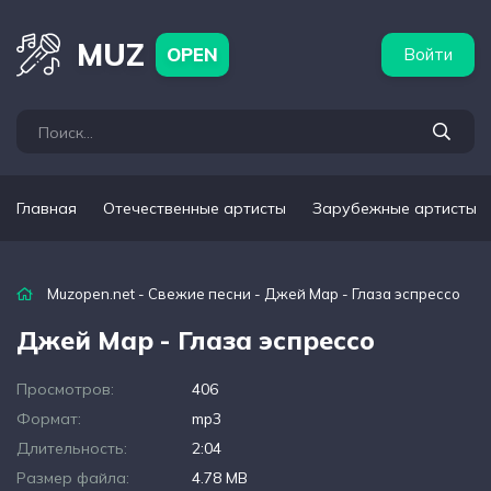
бежные артисты
Популярные подборки
MUZ
OPEN
Войти
Главная
Отечественные артисты
Зарубежные артисты
Muzopen.net
-
Свежие песни
- Джей Мар - Глаза эспрессо
Джей Мар - Глаза эспрессо
Просмотров:
406
Формат:
mp3
Длительность:
2:04
Размер файла:
4.78 MB