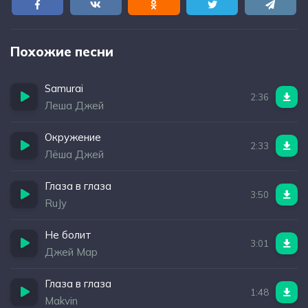
Похожие песни
Samurai
2:36
Леша Джей
Окружение
2:33
Лёша Джей
Глаза в глаза
3:50
RuJy
Не болит
3:01
Джей Мар
Глаза в глаза
1:48
Makvin