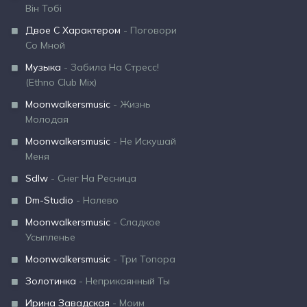
Він Тобі
Двое С Характером
- Поговори
Со Мной
Музыка
- Забила На Стресс!
(Ethno Club Mix)
Moonwalkersmusic
- Жизнь
Молодая
Moonwalkersmusic
- Не Искушай
Меня
Sdlw
- Снег На Ресница
Dm-Studio
- Налево
Moonwalkersmusic
- Сладкое
Усыпленье
Moonwalkersmusic
- Три Топора
Золотинка
- Неприкаянный Ты
Ирина Завадская
- Моим