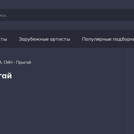
сты
Зарубежные артисты
Популярные подборк
А, CMH - Прыгай
гай