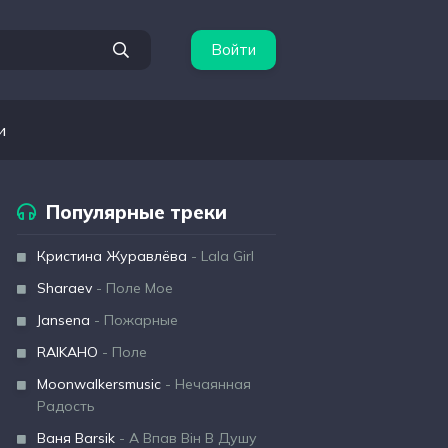
Войти
и
Популярные треки
Кристина Журавлёва
- Lala Girl
Sharaev
- Поле Мое
Jansena
- Пожарные
RAIKAHO
- Поле
Moonwalkersmusic
- Нечаянная
Радость
Ваня Barsik
- А Впав Він В Душу