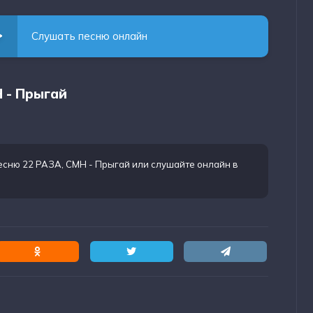
Слушать песню онлайн
H - Прыгай
есню 22 РАЗА, CMH - Прыгай
или слушайте онлайн в