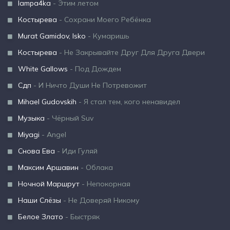
lampa4ka
- Этим летом
Костырева
- Сохрани Моего Ребёнка
Murat Gamidov, Isko
- Кумаришь
Костырева
- Не Закрывайте Друг Для Друга Двери
White Gallows
- Под Дождем
Сдп
- И Ничто Души Не Потревожит
Mihael Gudovskih
- Я стал тем, кого ненавидел
Музыка
- Чёрный Suv
Miyagi
- Angel
Снова Ева
- Иди Гуляй
Максим Аршавин
- Облака
Ночной Маршрут
- Непокорная
Наши Слёзы
- Не Доверяй Никому
Белое Злато
- Быстряк