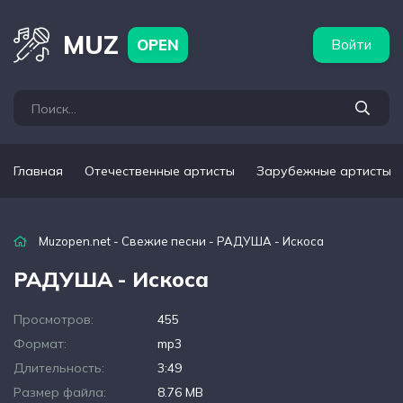
бежные артисты
Популярные подборки
MUZ
OPEN
Войти
Главная
Отечественные артисты
Зарубежные артисты
Muzopen.net
-
Свежие песни
- РАДУША - Искоса
РАДУША - Искоса
Просмотров:
455
Формат:
mp3
Длительность:
3:49
Размер файла:
8.76 MB