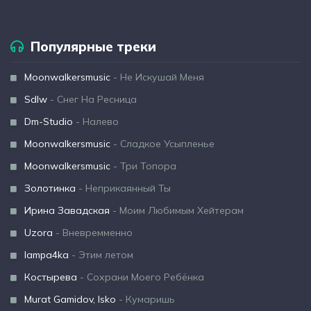
Популярные треки
Moonwalkersmusic
- Не Искушай Меня
Sdlw
- Снег На Ресница
Dm-Studio
- Налево
Moonwalkersmusic
- Сладкое Усыпленье
Moonwalkersmusic
- Три Топора
Золотинка
- Неприкаянный Ты
Ирина Завадская
- Моим Любимым Хейтерам
Uzora
- Вневремменно
lampa4ka
- Этим летом
Костырева
- Сохрани Моего Ребёнка
Murat Gamidov, Isko
- Кумаришь