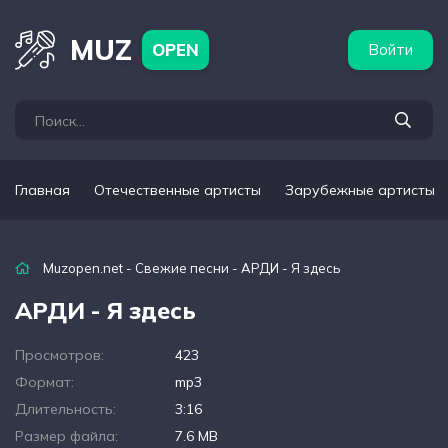
бежные артисты
Популярные подборки
MUZ
OPEN
Войти
Главная
Отечественные артисты
Зарубежные артисты
Muzopen.net
-
Свежие песни
- АРДИ - Я здесь
АРДИ - Я здесь
Просмотров:
423
Формат:
mp3
Длительность:
3:16
Размер файла:
7.6 MB