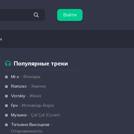
Войти
и
Популярные треки
Mr.x
- Фонары
Ramzes
- Энигма
Vorskiy
- Жена
Fpv
- Исповедь Вора
Музыка
- Çal Çal (Cover)
Татьяна Высоцкая
-
Откровенность