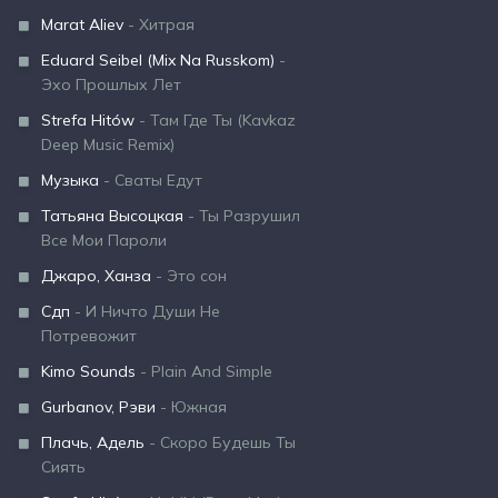
Marat Aliev
- Хитрая
Eduard Seibel (Mix Na Russkom)
-
Эхо Прошлых Лет
Strefa Hitów
- Там Где Ты (Kavkaz
Deep Music Remix)
Музыка
- Сваты Едут
Татьяна Высоцкая
- Ты Разрушил
Все Мои Пароли
Джаро, Ханза
- Это сон
Сдп
- И Ничто Души Не
Потревожит
Kimo Sounds
- Plain And Simple
Gurbanov, Рэви
- Южная
Плачь, Адель
- Скоро Будешь Ты
Сиять