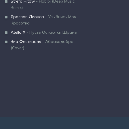
Strefa Hitów
- Habibi (Deep Music
Remix)
Ярослав Леонов
- Улыбнись Моя
Красотка
Atello X
- Пусть Остаются Шрамы
Виа Фестиваль
- Абракадабра
(Cover)