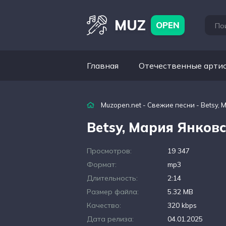
MUZ
OPEN
Главная
Отечественные арти
Muzopen.net
-
Свежие песни
- Betsy, 
Betsy, Мария Янковс
Просмотров:
19 347
Формат:
mp3
Длительность:
2:14
Размер файла:
5.32 MB
Качество:
320 kbps
Дата релиза:
04.01.2025