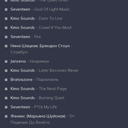
Kimo Sounds
- The Quiet Ones
Seventeen
- God Of Light Music
Kimo Sounds
- Dare To Live
Kimo Sounds
- Crawl If You Must
Seventeen
- Fire
Нина Шацкая, Брендон Стоун
-
Стамбул
Jansena
- Незримое
Kimo Sounds
- Later Becomes Never
Bratvazone
- Параллель
Kimo Sounds
- The Next Page
Kimo Sounds
- Burning Quiet
Seventeen
- F*Ck My Life
Феникс (Марьяна Шуйская)
- От
Падения До Взлёта