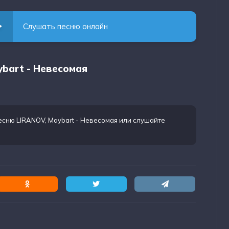
Слушать песню онлайн
ybart - Невесомая
есню LIRANOV, Maybart - Невесомая
или слушайте