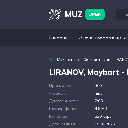
MUZ
OPEN
Главная
Отечественные арти
Muzopen.net
-
Свежие песни
- LIRANO
LIRANOV, Maybart -
Просмотров:
360
Формат:
mp3
Длительность:
2:08
Размер файла:
4.9 MB
Качество:
320 kbps
Дата релиза:
05.01.2025