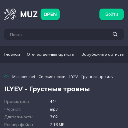
бежные артисты
Популярные подборки
MUZ
OPEN
Войти
Главная
Отечественные артисты
Зарубежные артисты
Muzopen.net
-
Свежие песни
- ILYEV - Грустные травмы
ILYEV - Грустные травмы
Просмотров:
444
Формат:
mp3
Длительность:
3:02
Размер файла:
7.16 MB