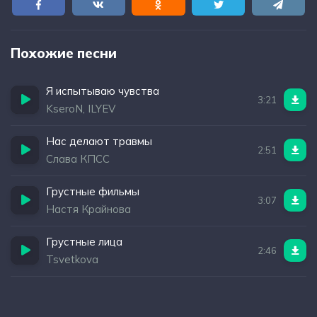
Похожие песни
Я испытываю чувства
3:21
KseroN, ILYEV
Нас делают травмы
2:51
Слава КПСС
Грустные фильмы
3:07
Настя Крайнова
Грустные лица
2:46
Tsvetkova