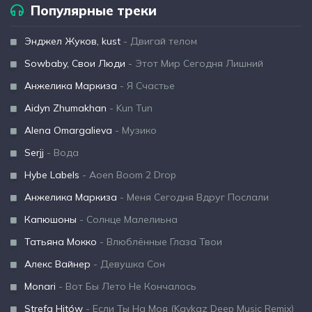
Популярные треки
Энджел Жуков, kust
- Двигай телом
Sowbaby, Свои Люди
- Этот Мир Сегодня Лишний
Анжелика Маркиза
- Я Счастье
Aidyn Zhumakhan
- Kun Tun
Alena Omargalieva
- Музико
Serjj
- Вода
Hybe Labels
- Aoen Boom 2 Drop
Анжелика Маркиза
- Меня Сегодня Вдруг Послали
Капюшоны
- Солнце Малелиьна
Татьяна Мокко
- Влюблённые Глаза Твои
Алекс Вайнер
- Девушка Сон
Monari
- Вот Бы Лето Не Кончалось
Strefa Hitów
- Если Ты На Моя (Kavkaz Deep Music Remix)