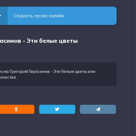
Слушать песню онлайн
расимов - Эти белые цветы
есню Григорий Герасимов - Эти белые цветы
или
качестве