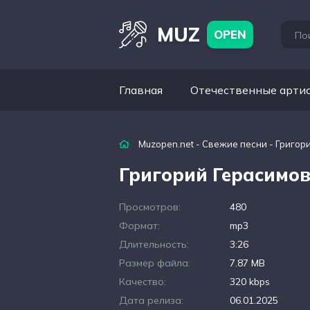
MUZ
OPEN
Главная
Отечественные арти
Muzopen.net
-
Свежие песни
- Григор
Григорий Герасимов
Просмотров:
480
Формат:
mp3
Длительность:
3:26
Размер файла:
7.87 MB
Качество:
320 kbps
Дата релиза:
06.01.2025