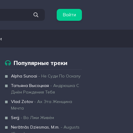
Войти
и
Популярные треки
Alpha Sunoai
- Не Суди По Оскалу
Татьяна Высоцкая
- Андрюшка С
Днём Рождения Тебя
Vlad Zotov
- Ах Эта Женщина
Мечта
Serjj
- Во Лжи Живём
Nerātnās Dziesmas, M.m.
- Augusts