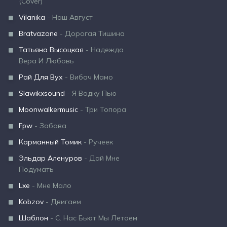
(Cover)
Vilanika
- Наш Август
Bratvazone
- Дорогая Тишина
Татьяна Высоцкая
- Надежда
Вера И Любовь
Рай Для Вух
- Вибач Мамо
Slawikxsound
- Я Водку Пью
Moonwalkermusic
- Три Топора
Fpw
- Забава
Карманный Томик
- Ручеек
Эльдар Аленуров
- Дай Мне
Подумать
Lxe
- Мне Мало
Kobzov
- Двигаем
Шаблон
- С. Нас Бьют Мы Летаем