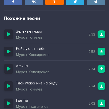
Похожие песни
Зелёные глаза
2:32
Мурат Гочияев
Кайфую от тебя
2:58
Мурат Хапсироков
Афина
2:34
Мурат Хапсироков
Твои глаза мне на беду
2:24
Мурат Гочияев
Где ты
2:02
Мурат Тхагалегов