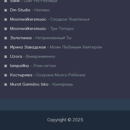
Sdlw
- Снег На Ресница
Dm-Studio
- Налево
Moonwalkersmusic
- Сладкое Усыпленье
Moonwalkersmusic
- Три Топора
Золотинка
- Неприкаянный Ты
Ирина Завадская
- Моим Любимым Хейтерам
Uzora
- Вневремменно
lampa4ka
- Этим летом
Костырева
- Сохрани Моего Ребёнка
Murat Gamidov, Isko
- Кумаришь
Copyright © 2025