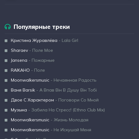
Популярные треки
Кристина Журавлёва
- Lala Girl
Sharaev
- Поле Мое
Jansena
- Пожарные
RAIKAHO
- Поле
Moonwalkersmusic
- Нечаянная Радость
Ваня Barsik
- А Впав Він В Душу Він Тобі
Двое С Характером
- Поговори Со Мной
Музыка
- Забила На Стресс! (Ethno Club Mix)
Moonwalkersmusic
- Жизнь Молодая
Moonwalkersmusic
- Не Искушай Меня