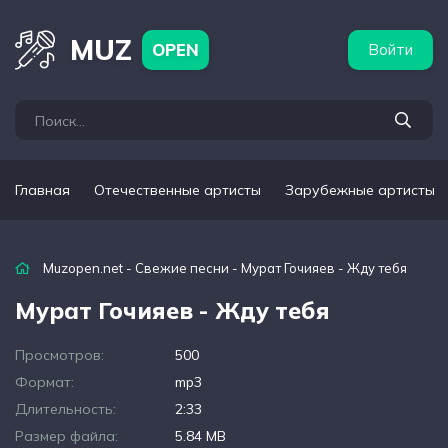
бежные артисты
Популярные подборки
MUZ
OPEN
Войти
Главная
Отечественные артисты
Зарубежные артисты
Muzopen.net
-
Свежие песни
- Мурат Гочияев - Жду тебя
Мурат Гочияев - Жду тебя
Просмотров:
500
Формат:
mp3
Длительность:
2:33
Размер файла:
5.84 MB