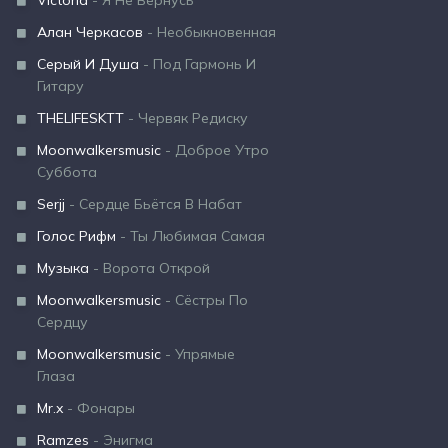
Victoria
- Я Не Вернусь
Алан Черкасов
- Необыкновенная
Серый И Душа
- Под Гармонь И
Гитару
THELIFESKTT
- Червяк Редиску
Moonwalkersmusic
- Доброе Утро
Суббота
Serjj
- Сердце Бьётся В Набат
Голос Рифм
- Ты Любимая Самая
Музыка
- Ворота Открой
Moonwalkersmusic
- Сёстры По
Сердцу
Moonwalkersmusic
- Упрямые
Глаза
Mr.x
- Фонары
Ramzes
- Энигма