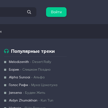
Войти
и
Популярные треки
Melodizenith
- Desert Rally
Борик
- Слишком Поздно
Alpha Sunoai
- Альфа
Голос Рифм
- Муха Цокотуха
Jansena
- Будем Жить
Aidyn Zhumakhan
- Kun Tun