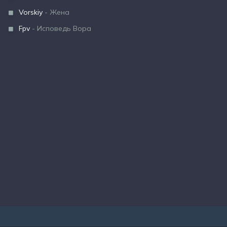
Vorskiy
- Жена
Fpv
- Исповедь Вора