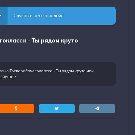
Слушать песню онлайн
гокласса - Ты рядом круто
есню Тоскарабочегокласса - Ты рядом круто
или
качестве