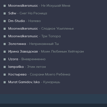
Moonwalkersmusic
- Не Искушай Меня
Sdlw
- Снег На Ресница
Dm-Studio
- Налево
Moonwalkersmusic
- Сладкое Усыпленье
Moonwalkersmusic
- Три Топора
Золотинка
- Неприкаянный Ты
Ирина Завадская
- Моим Любимым Хейтерам
Uzora
- Вневремменно
lampa4ka
- Этим летом
Костырева
- Сохрани Моего Ребёнка
Murat Gamidov, Isko
- Кумаришь