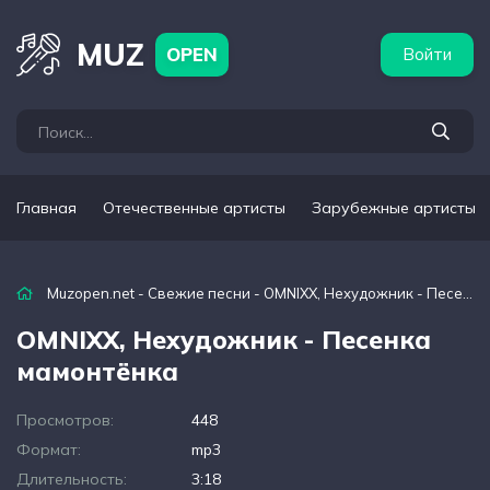
бежные артисты
Популярные подборки
MUZ
OPEN
Войти
Главная
Отечественные артисты
Зарубежные артисты
Muzopen.net
-
Свежие песни
- OMNIXX, Нехудожник - Песенка мамонтёнка
OMNIXX, Нехудожник - Песенка
мамонтёнка
Просмотров:
448
Формат:
mp3
Длительность:
3:18