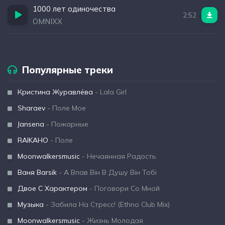
1000 лет одиночества
2:52
OMNIXX
Популярные треки
Кристина Журавлёва
- Lala Girl
Sharaev
- Поле Мое
Jansena
- Пожарные
RAIKAHO
- Поле
Moonwalkersmusic
- Нечаянная Радость
Ваня Barsik
- А Впав Він В Душу Він Тобі
Двое С Характером
- Поговори Со Мной
Музыка
- Забила На Стресс! (Ethno Club Mix)
Moonwalkersmusic
- Жизнь Молодая