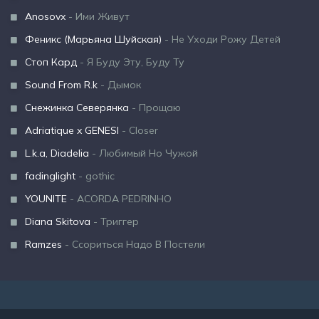
Anosovx
- Ими Живут
Феникс (Марьяна Шуйская)
- Не Уходи Рожу Детей
Стоп Кард
- Я Буду Эту, Буду Ту
Sound From R.k
- Дымок
Снежинка Северянка
- Прощаю
Adriatique x GENESI
- Closer
L.k.a, Diadelia
- Любимый Но Чужой
fadinglight
- gothic
YOUNITE
- ACORDA PEDRINHO
Diana Skitova
- Триггер
Ramzes
- Ссориться Надо В Постели