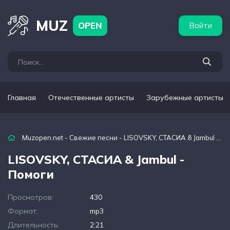
бежные артисты
Популярные подборки
MUZ
OPEN
Войти
Главная
Отечественные артисты
Зарубежные артисты
Muzopen.net
-
Свежие песни
- LISOVSKY, СТАСИА & Jambul - Помоги
LISOVSKY, СТАСИА & Jambul -
Помоги
Просмотров:
430
Формат:
mp3
Длительность:
2:21