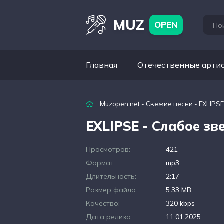
MUZ
OPEN
Главная
Отечественные арти
Muzopen.net
-
Свежие песни
- EXLIPSE
EXLIPSE - Слабое зв
Просмотров:
421
Формат:
mp3
Длительность:
2:17
Размер файла:
5.33 MB
Качество:
320 kbps
Дата релиза:
11.01.2025