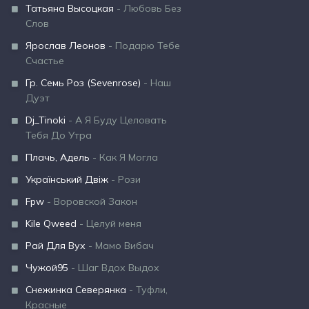
Татьяна Высоцкая
- Любовь Без
Слов
Ярослав Леонов
- Подарю Тебе
Счастье
Гр. Семь Роз (Sevenrose)
- Наш
Дуэт
Dj_Tinoki
- А Я Буду Целовать
Тебя До Утра
Плачь, Адель
- Как Я Могла
Український Двіж
- Рози
Fpw
- Воровской Закон
Kile Qweed
- Целуй меня
Рай Для Вух
- Мамо Вибач
Чужой95
- Шаг Вдох Выдох
Снежинка Северянка
- Туфли,
Красные