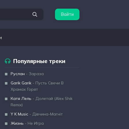
Войти
и
Популярные треки
Руслан
- Зараза
Garik Garik
- Пусть Свечи В
Храмах Горят
Катя Лель
- Долетай (Alex Shik
Remix)
Y K Music
- Дівчина-Магніт
Жизнь
- Не Игра