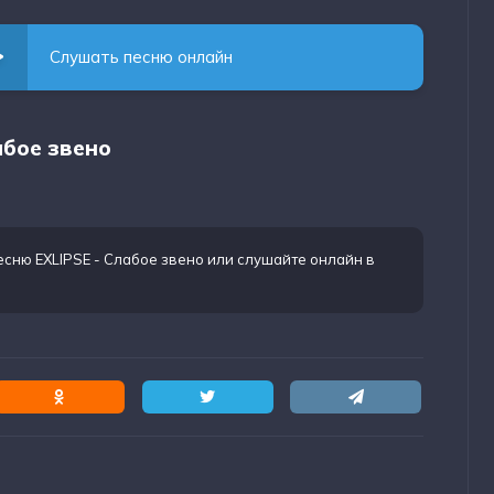
Слушать песню онлайн
абое звено
есню EXLIPSE - Слабое звено
или слушайте онлайн в